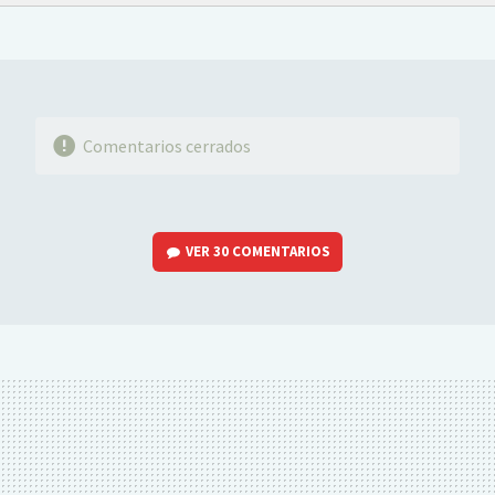
FACEBOOK
TWITTER
FLIPBOARD
E-
WHATSAPP
MAIL
Comentarios cerrados
VER
30 COMENTARIOS