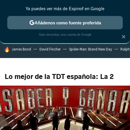
Ya puedes ver más de Espinof en Google
CRÍTICA
ESTRENOS
REALITY
ANIME
RANKINGS CINE
RA
Añádenos como fuente preferida
Solo necesitas una cuenta de Google
×
HOY SE HABLA DE
James Bond
David Fincher
Spider-Man: Brand New Day
Ralph
Lo mejor de la TDT española: La 2