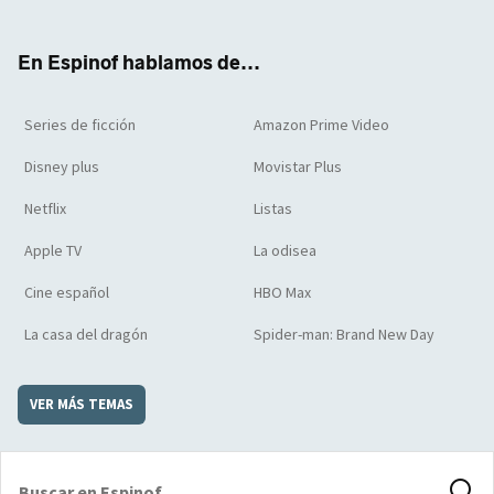
ter
boo
ube
agra
boar
k
m
d
En Espinof hablamos de...
Series de ficción
Amazon Prime Video
Disney plus
Movistar Plus
Netflix
Listas
Apple TV
La odisea
Cine español
HBO Max
La casa del dragón
Spider-man: Brand New Day
VER MÁS TEMAS