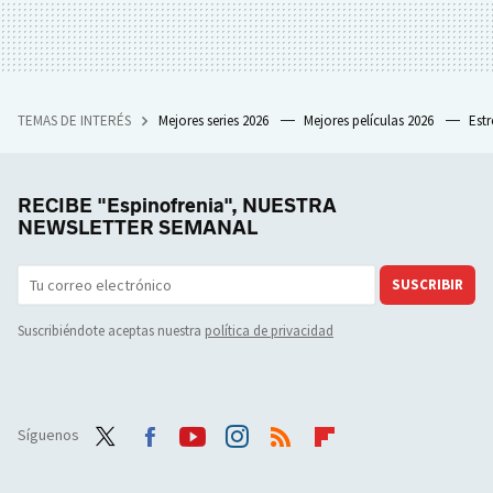
TEMAS DE INTERÉS
Mejores series 2026
Mejores películas 2026
Est
RECIBE "Espinofrenia", NUESTRA
NEWSLETTER SEMANAL
SUSCRIBIR
Suscribiéndote aceptas nuestra
política de privacidad
Síguenos
Twit
Face
Yout
Inst
RSS
Flip