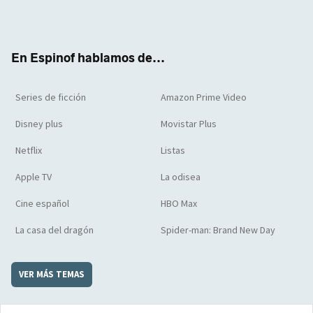
Twit
Face
Yout
Inst
RSS
Flip
ter
boo
ube
agra
boar
k
m
d
En Espinof hablamos de...
Series de ficción
Amazon Prime Video
Disney plus
Movistar Plus
Netflix
Listas
Apple TV
La odisea
Cine español
HBO Max
La casa del dragón
Spider-man: Brand New Day
VER MÁS TEMAS