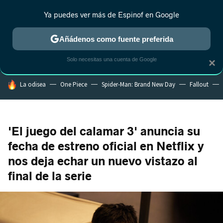
Ya puedes ver más de Espinof en Google
CRÍTICA
ESTRENOS
REALITY
ANIME
RANKINGS CINE
RA
Añádenos como fuente preferida
Solo necesitas una cuenta de Google
×
HOY SE HABLA DE
La odisea
One Piece
Spider-Man: Brand New Day
Fallout
'El juego del calamar 3' anuncia su
fecha de estreno oficial en Netflix y
nos deja echar un nuevo vistazo al
final de la serie