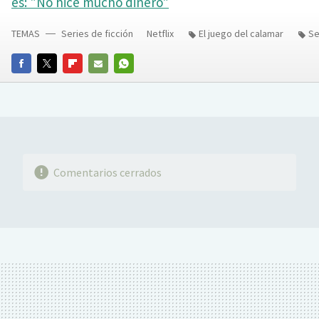
es: "No hice mucho dinero"
TEMAS
Series de ficción
Netflix
El juego del calamar
Se
FACEBOOK
TWITTER
FLIPBOARD
E-
WHATSAPP
MAIL
Comentarios cerrados