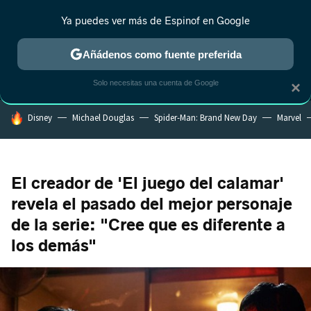
Ya puedes ver más de Espinof en Google
MENÚ
NUEVO
Añádenos como fuente preferida
CRÍTICA
ESTRENOS
REALITY
ANIME
RANKINGS CINE
RA
Solo necesitas una cuenta de Google
×
HOY SE HABLA DE
Disney
Michael Douglas
Spider-Man: Brand New Day
Marvel
El creador de 'El juego del calamar'
revela el pasado del mejor personaje
de la serie: "Cree que es diferente a
los demás"