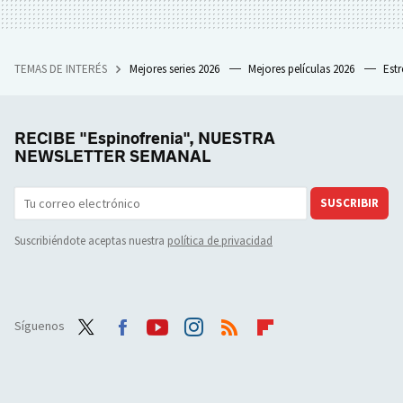
TEMAS DE INTERÉS
Mejores series 2026
Mejores películas 2026
Est
RECIBE "Espinofrenia", NUESTRA
NEWSLETTER SEMANAL
SUSCRIBIR
Suscribiéndote aceptas nuestra
política de privacidad
Síguenos
Twit
Face
Yout
Inst
RSS
Flip
ter
boo
ube
agra
boar