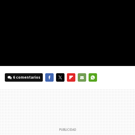
6 comentarios
FACEBOOK
TWITTER
FLIPBOARD
E-
WHATSAPP
MAIL