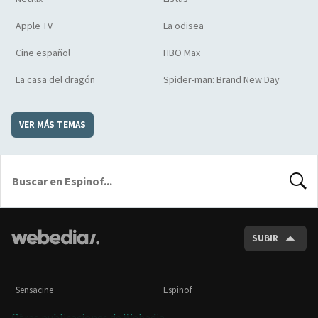
Apple TV
La odisea
Cine español
HBO Max
La casa del dragón
Spider-man: Brand New Day
VER MÁS TEMAS
BUSCA
SUBIR
Sensacine
Espinof
Otras publicaciones de Webedia