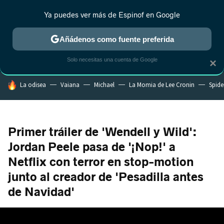
Ya puedes ver más de Espinof en Google
CRÍTICA
ESTRENOS
REALITY
ANIME
RANKINGS CINE
RA
Añádenos como fuente preferida
Solo necesitas una cuenta de Google
×
HOY SE HABLA DE
La odisea
Vaiana
Michael
La Momia de Lee Cronin
Spide
Primer tráiler de 'Wendell y Wild':
Jordan Peele pasa de '¡Nop!' a
Netflix con terror en stop-motion
junto al creador de 'Pesadilla antes
de Navidad'