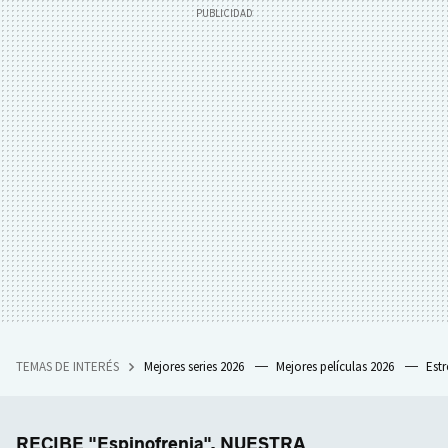
TEMAS DE INTERÉS
Mejores series 2026
Mejores películas 2026
Est
RECIBE "Espinofrenia", NUESTRA