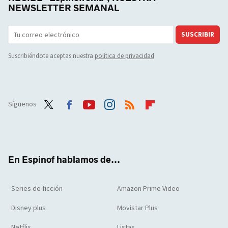
NEWSLETTER SEMANAL
SUSCRIBIR
Suscribiéndote aceptas nuestra
política de privacidad
Síguenos
Twit
Face
Yout
Inst
RSS
Flip
ter
boo
ube
agra
boar
k
m
d
En Espinof hablamos de...
Series de ficción
Amazon Prime Video
Disney plus
Movistar Plus
Netflix
Listas