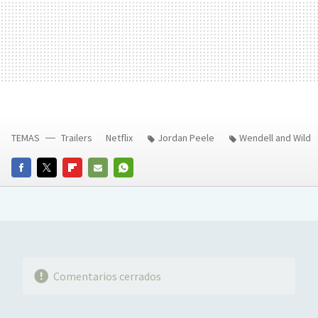
TEMAS
Trailers
Netflix
Jordan Peele
Wendell and Wild
FACEBOOK
TWITTER
FLIPBOARD
E-
WHATSAPP
MAIL
Comentarios cerrados