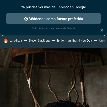
Ya puedes ver más de Espinof en Google
CRÍTICA
ESTRENOS
REALITY
ANIME
RANKINGS CINE
RA
Añádenos como fuente preferida
Solo necesitas una cuenta de Google
×
HOY SE HABLA DE
La odisea
Steven Spielberg
Spider-Man: Brand New Day
Alien