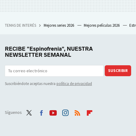
TEMAS DE INTERÉS
Mejores series 2026
Mejores películas 2026
Est
RECIBE "Espinofrenia", NUESTRA
NEWSLETTER SEMANAL
SUSCRIBIR
Suscribiéndote aceptas nuestra
política de privacidad
Síguenos
Twit
Face
Yout
Inst
RSS
Flip
ter
boo
ube
agra
boar