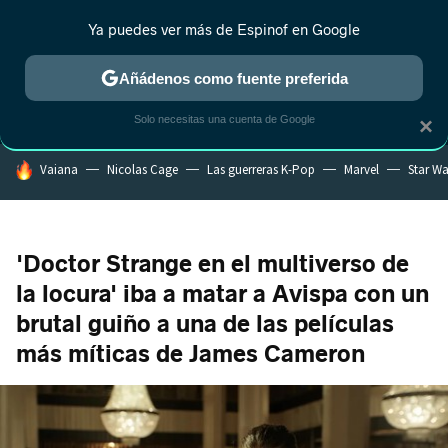
Ya puedes ver más de Espinof en Google
MENÚ
NUEVO
Añádenos como fuente preferida
CRÍTICA
ESTRENOS
REALITY
ANIME
RANKINGS CINE
RA
Solo necesitas una cuenta de Google
×
HOY SE HABLA DE
Vaiana
Nicolas Cage
Las guerreras K-Pop
Marvel
Star Wa
'Doctor Strange en el multiverso de
la locura' iba a matar a Avispa con un
brutal guiño a una de las películas
más míticas de James Cameron