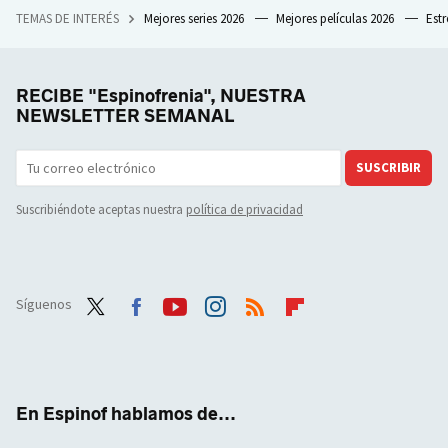
TEMAS DE INTERÉS
Mejores series 2026
Mejores películas 2026
Est
RECIBE "Espinofrenia", NUESTRA
NEWSLETTER SEMANAL
SUSCRIBIR
Suscribiéndote aceptas nuestra
política de privacidad
Síguenos
Twit
Face
Yout
Inst
RSS
Flip
ter
boo
ube
agra
boar
k
m
d
En Espinof hablamos de...