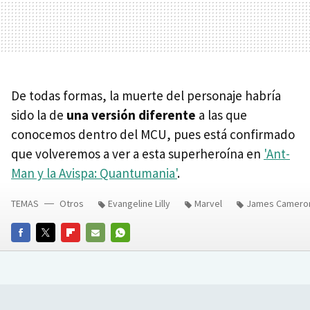
De todas formas, la muerte del personaje habría
sido la de
una versión diferente
a las que
conocemos dentro del MCU, pues está confirmado
que volveremos a ver a esta superheroína en
'Ant-
Man y la Avispa: Quantumania'
.
TEMAS
Otros
Evangeline Lilly
Marvel
James Camero
FACEBOOK
TWITTER
FLIPBOARD
E-
WHATSAPP
MAIL