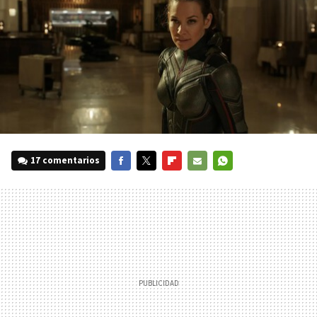
17 comentarios
FACEBOOK
TWITTER
FLIPBOARD
E-
WHATSAPP
MAIL