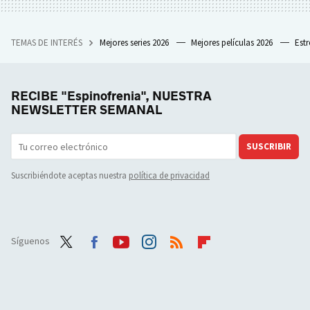
TEMAS DE INTERÉS
Mejores series 2026
Mejores películas 2026
Est
RECIBE "Espinofrenia", NUESTRA
NEWSLETTER SEMANAL
SUSCRIBIR
Suscribiéndote aceptas nuestra
política de privacidad
Síguenos
Twit
Face
Yout
Inst
RSS
Flip
ter
boo
ube
agra
boar
k
m
d