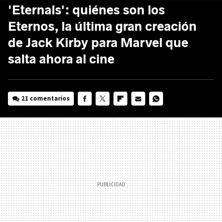
'Eternals': quiénes son los
Eternos, la última gran creación
de Jack Kirby para Marvel que
salta ahora al cine
21 comentarios
FACEBOOK
TWITTER
FLIPBOARD
E-
WHATSAPP
MAIL