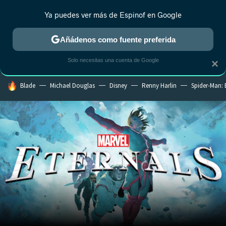
Ya puedes ver más de Espinof en Google
CRÍTICA
ESTRENOS
REALITY
ANIME
RANKINGS CINE
RA
Añádenos como fuente preferida
Solo necesitas una cuenta de Google
×
HOY SE HABLA DE
Blade
Michael Douglas
Disney
Renny Harlin
Spider-Man: