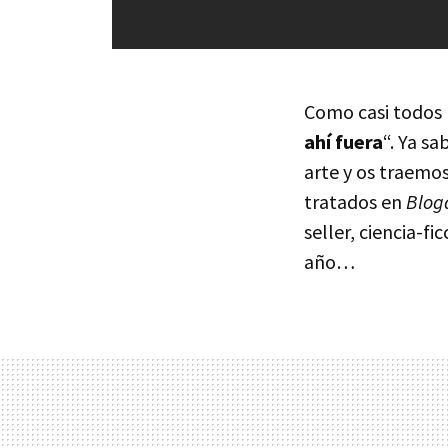
Como casi todos 
ahí fuera
“. Ya s
arte y os traemos
tratados en
Blog
seller, ciencia-f
año…