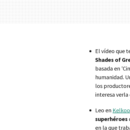
El vídeo que t
Shades of Gr
basada en 'Cin
humanidad. Un
los productore
interesa verla
Leo en
Kelkoo
superhéroes
en la que tra