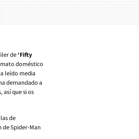
áiler de
‘Fifty
formato doméstico
ha leído media
 ha demandado a
 así que si os
las de
ón de Spider-Man