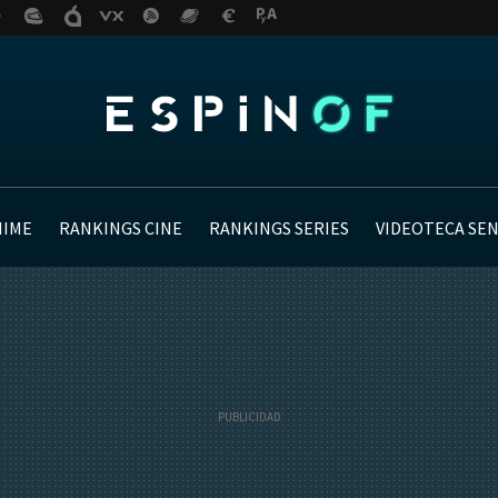
NIME
RANKINGS CINE
RANKINGS SERIES
VIDEOTECA SE