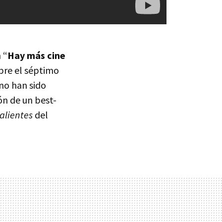
 “
Hay más cine
bre el séptimo
 no han sido
ón de un best-
alientes
del