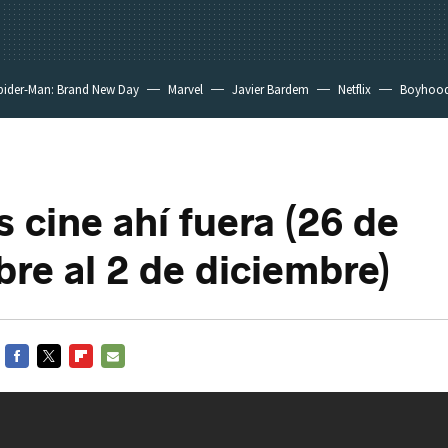
pider-Man: Brand New Day
Marvel
Javier Bardem
Netflix
Boyhoo
 cine ahí fuera (26 de
re al 2 de diciembre)
FACEBOOK
TWITTER
FLIPBOARD
E-
MAIL