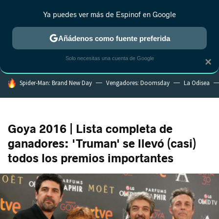
Ya puedes ver más de Espinof en Google
CRÍTICA
ESTRENOS
REALITY
ANIME
RANKINGS CINE
RA
Añádenos como fuente preferida
Solo necesitas una cuenta de Google
×
HOY SE HABLA DE
Spider-Man: Brand New Day
Vengadores: Doomsday
La Odisea
Goya 2016 | Lista completa de
ganadores: 'Truman' se llevó (casi)
todos los premios importantes