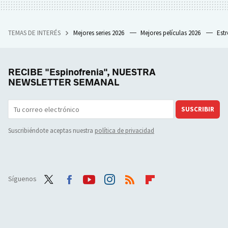
TEMAS DE INTERÉS
Mejores series 2026
Mejores películas 2026
Est
RECIBE "Espinofrenia", NUESTRA
NEWSLETTER SEMANAL
SUSCRIBIR
Suscribiéndote aceptas nuestra
política de privacidad
Síguenos
Twit
Face
Yout
Inst
RSS
Flip
ter
boo
ube
agra
boar
k
m
d