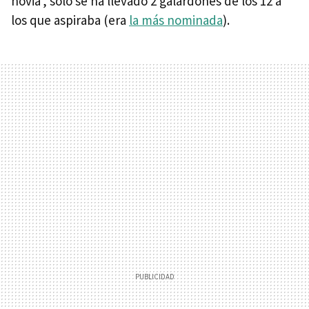
novia', sólo se ha llevado 2 galardones de los 12 a
los que aspiraba (era
la más nominada
).