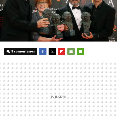
8 comentarios
FACEBOOK
TWITTER
FLIPBOARD
E-
WHATSAPP
MAIL