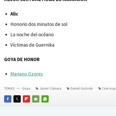
Alic
Honorio dos minutos de sol
La noche del océano
Víctimas de Guernika
GOYA DE HONOR
Mariano Ozores
TEMAS
Goya
Javier Cámara
Daniel Guzmán
Cine esp
FACEBOOK
TWITTER
FLIPBOARD
E-
WHATSAPP
MAIL