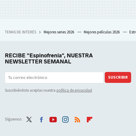
TEMAS DE INTERÉS
Mejores series 2026
Mejores películas 2026
Est
RECIBE "Espinofrenia", NUESTRA
NEWSLETTER SEMANAL
SUSCRIBIR
Suscribiéndote aceptas nuestra
política de privacidad
Síguenos
Twit
Face
Yout
Inst
RSS
Flip