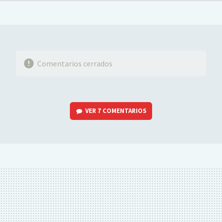
FACEBOOK
TWITTER
FLIPBOARD
E-
WHATSAPP
MAIL
Comentarios cerrados
VER
7 COMENTARIOS