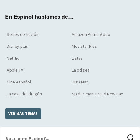
ter
boo
ube
agra
boar
k
m
d
En Espinof hablamos de...
Series de ficción
Amazon Prime Video
Disney plus
Movistar Plus
Netflix
Listas
Apple TV
La odisea
Cine español
HBO Max
La casa del dragón
Spider-man: Brand New Day
VER MÁS TEMAS