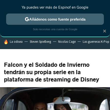
Ya puedes ver más de Espinof en Google
MENÚ
NUEVO
Añádenos como fuente preferida
CRÍTICA
ESTRENOS
REALITY
ANIME
RANKINGS CINE
RA
Solo necesitas una cuenta de Google
×
HOY SE HABLA DE
La odisea
Steven Spielberg
Nicolas Cage
Las guerreras K-Pop
Falcon y el Soldado de Invierno
tendrán su propia serie en la
plataforma de streaming de Disney