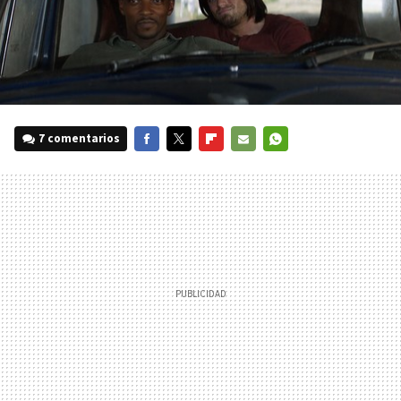
7 comentarios
FACEBOOK
TWITTER
FLIPBOARD
E-
WHATSAPP
MAIL