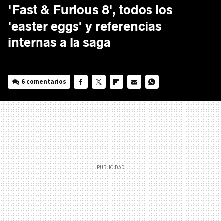
'Fast & Furious 8', todos los
'easter eggs' y referencias
internas a la saga
6 comentarios
FACEBOOK
TWITTER
FLIPBOARD
E-
WHATSAPP
MAIL