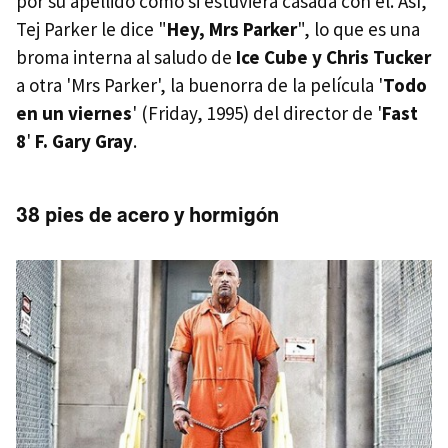
por su apellido como si estuviera casada con él. Así,
Tej Parker le dice "
Hey, Mrs Parker
", lo que es una
broma interna al saludo de
Ice Cube y Chris Tucker
a otra 'Mrs Parker', la buenorra de la película '
Todo
en un viernes
' (Friday, 1995) del director de '
Fast
8
'
F. Gary Gray
.
38 pies de acero y hormigón