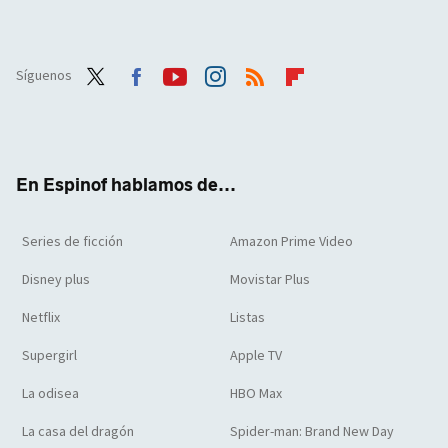
Síguenos
Twit
Face
Yout
Inst
RSS
Flip
ter
boo
ube
agra
boar
k
m
d
En Espinof hablamos de...
Series de ficción
Amazon Prime Video
Disney plus
Movistar Plus
Netflix
Listas
Supergirl
Apple TV
La odisea
HBO Max
La casa del dragón
Spider-man: Brand New Day