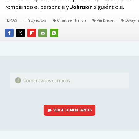
rompiendo el personaje y
Johnson
siguiéndole.
TEMAS
Proyectos
Charlize Theron
Vin Diesel
Dwayne
FACEBOOK
TWITTER
FLIPBOARD
E-
WHATSAPP
MAIL
Comentarios cerrados
VER
4 COMENTARIOS