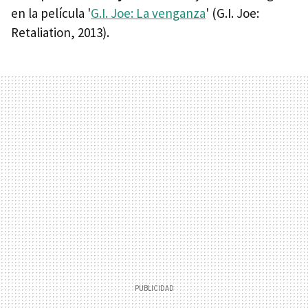
en la película '
G.I. Joe: La venganza
' (G.I. Joe:
Retaliation, 2013).