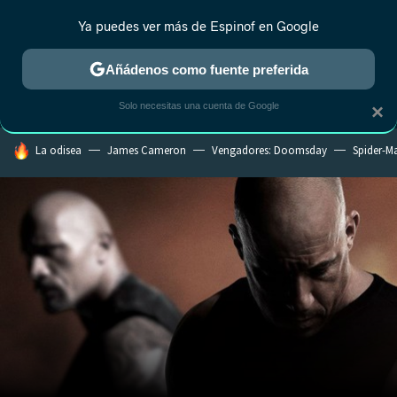
Ya puedes ver más de Espinof en Google
MENÚ
NUEVO
Añádenos como fuente preferida
CRÍTICA
ESTRENOS
REALITY
ANIME
RANKINGS CINE
RA
Solo necesitas una cuenta de Google
×
HOY SE HABLA DE
La odisea
James Cameron
Vengadores: Doomsday
Spider-M