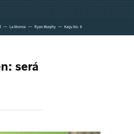
d
La Momia
Ryan Murphy
Kaiju No. 8
n: será