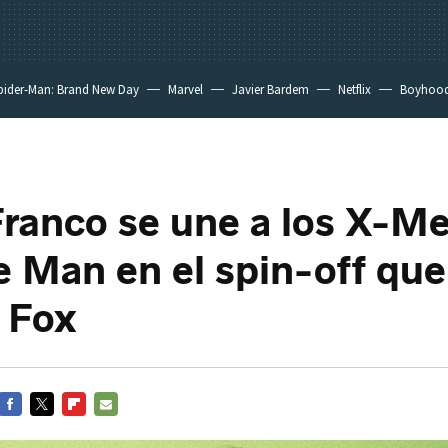
pider-Man: Brand New Day
Marvel
Javier Bardem
Netflix
Boyhoo
ranco se une a los X-Me
e Man en el spin-off que
 Fox
FACEBOOK
TWITTER
FLIPBOARD
E-