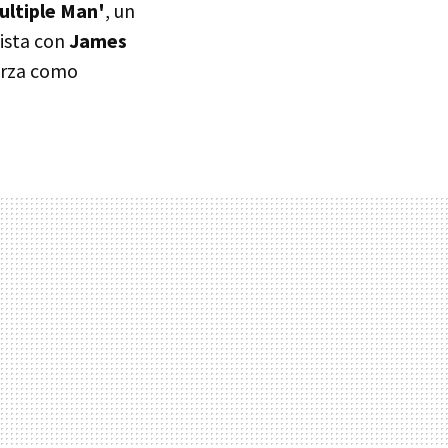
ultiple Man'
, un
ista con
James
jerza como