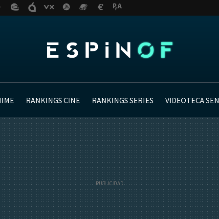
NIME
RANKINGS CINE
RANKINGS SERIES
VIDEOTECA SE