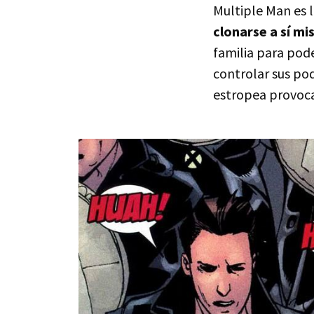
Multiple Man es 
clonarse a sí m
familia para pod
controlar sus po
estropea provoca