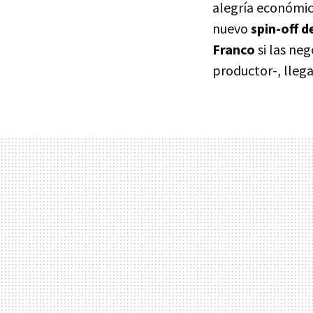
alegría económica
nuevo
spin-off d
Franco
si las ne
productor-, lleg