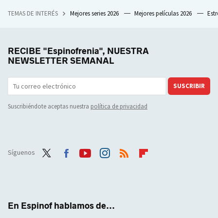
TEMAS DE INTERÉS
Mejores series 2026
Mejores películas 2026
Est
RECIBE "Espinofrenia", NUESTRA
NEWSLETTER SEMANAL
SUSCRIBIR
Suscribiéndote aceptas nuestra
política de privacidad
Síguenos
Twit
Face
Yout
Inst
RSS
Flip
ter
boo
ube
agra
boar
k
m
d
En Espinof hablamos de...