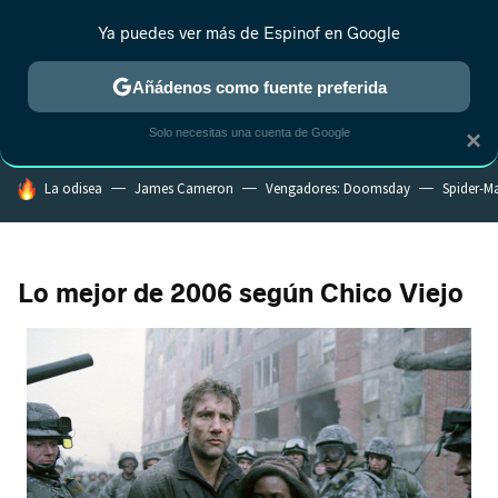
Ya puedes ver más de Espinof en Google
CRÍTICA
ESTRENOS
REALITY
ANIME
RANKINGS CINE
RA
Añádenos como fuente preferida
Solo necesitas una cuenta de Google
×
HOY SE HABLA DE
La odisea
James Cameron
Vengadores: Doomsday
Spider-M
Lo mejor de 2006 según Chico Viejo