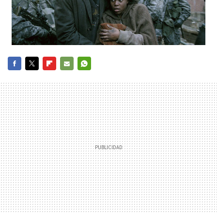
FACEBOOK
TWITTER
FLIPBOARD
E-
WHATSAPP
MAIL