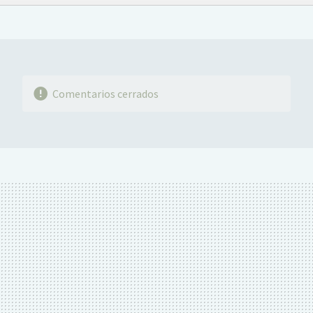
FACEBOOK
TWITTER
FLIPBOARD
E-
WHATSAPP
MAIL
Comentarios cerrados