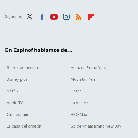
Síguenos
Twit
Face
Yout
Inst
RSS
Flip
ter
boo
ube
agra
boar
k
m
d
En Espinof hablamos de...
Series de ficción
Amazon Prime Video
Disney plus
Movistar Plus
Netflix
Listas
Apple TV
La odisea
Cine español
HBO Max
La casa del dragón
Spider-man: Brand New Day