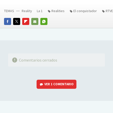
TEMAS
Reality
La 1
Realities
El conquistador
RTVE
FACEBOOK
TWITTER
FLIPBOARD
E-
WHATSAPP
MAIL
Comentarios cerrados
VER
1 COMENTARIO