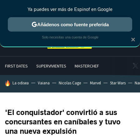
Ya puedes ver más de Espinof en Google
MENÚ
NUEVO
Añádenos como fuente preferida
Solo necesitas una cuenta de Google
×
FIRST DATES
SUPERVIVIENTES
MASTERCHEF
HOY SE HABLA DE
La odisea
Vaiana
Nicolas Cage
Marvel
Star Wars
Na
'El conquistador' convirtió a sus
concursantes en caníbales y tuvo
una nueva expulsión