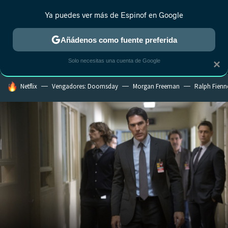
Ya puedes ver más de Espinof en Google
MENÚ
NUEVO
Añádenos como fuente preferida
CRÍTICA
ESTRENOS
REALITY
ANIME
RANKINGS CINE
RA
Solo necesitas una cuenta de Google
×
HOY SE HABLA DE
Netflix
Vengadores: Doomsday
Morgan Freeman
Ralph Fienn