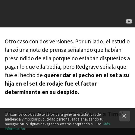
Otro caso con dos versiones. Por un lado, el estudio
lanzó una nota de prensa señalando que habían
prescindido de ella porque no estaban dispuestos a
pagar lo que ella pedía, pero Redgrave señala que
fue el hecho de
querer dar el pecho en el set a su
hija en el set de rodaje fue el factor
determinante en su despido
.
Mackenzie Phillips de 'One Day at a Time'
Utilizamos cookies de terceros para generar estadísticas de
audiencia y mostrar publicidad personalizada analizando tu
navegación. Si sigues navegando estarás aceptando su uso.
Más
información