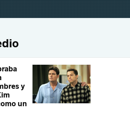
edio
braba
a
mbres y
Kim
 como un