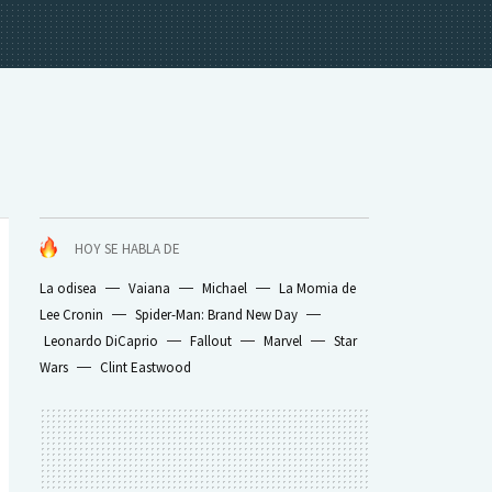
HOY SE HABLA DE
La odisea
Vaiana
Michael
La Momia de
Lee Cronin
Spider-Man: Brand New Day
Leonardo DiCaprio
Fallout
Marvel
Star
Wars
Clint Eastwood