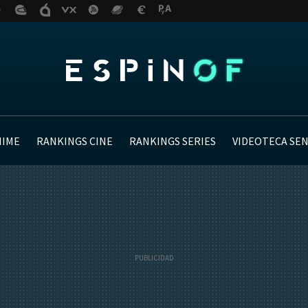
NIME
RANKINGS CINE
RANKINGS SERIES
VIDEOTECA SE