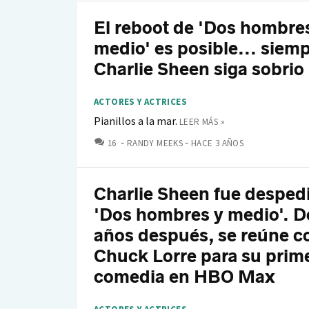
El reboot de 'Dos hombre
medio' es posible... siem
Charlie Sheen siga sobrio
ACTORES Y ACTRICES
Pianillos a la mar.
LEER MÁS »
COMENTARIOS
16
RANDY MEEKS
HACE 3 AÑOS
Charlie Sheen fue desped
'Dos hombres y medio'. D
años después, se reúne c
Chuck Lorre para su prim
comedia en HBO Max