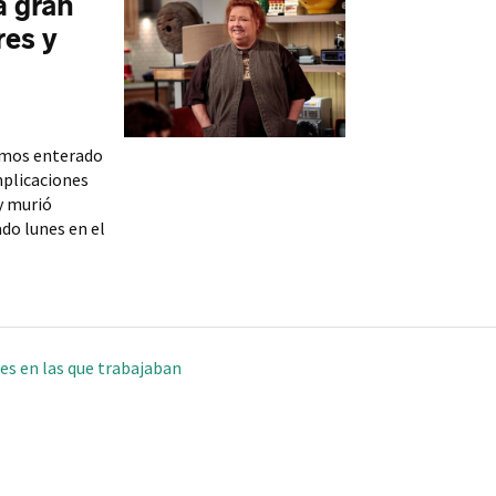
a gran
es y
hemos enterado
mplicaciones
 y murió
do lunes en el