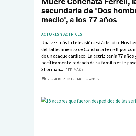
Muere Conchata Ferrell, l
secundaria de 'Dos hombr
medio', a los 77 años
ACTORES Y ACTRICES
Una vez más la televisión está de luto. Nos 
del fallecimiento de Conchata Ferrell por co
de un ataque cardiaco. La actriz tenía 77 años
pacíficamente rodeada de su familia este pasa
Sherman...
LEER MÁS »
COMENTARIOS
7
ALBERTINI
HACE 6 AÑOS