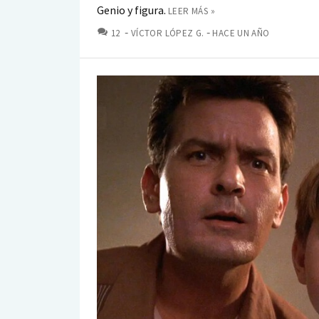
Genio y figura.
LEER MÁS »
COMENTARIOS
12
VÍCTOR LÓPEZ G.
HACE UN AÑO