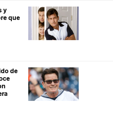
s y
pre que
ido de
oce
on
era