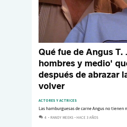
Qué fue de Angus T. 
hombres y medio' que
después de abrazar la
volver
ACTORES Y ACTRICES
Las hamburguesas de carne Angus no tienen na
COMENTARIOS
4
RANDY MEEKS
HACE 3 AÑOS