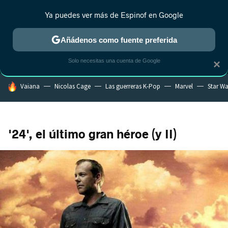
Ya puedes ver más de Espinof en Google
MENÚ
NUEVO
Añádenos como fuente preferida
CRÍTICA
ESTRENOS
REALITY
ANIME
RANKINGS CINE
RA
Solo necesitas una cuenta de Google
×
HOY SE HABLA DE
Vaiana
Nicolas Cage
Las guerreras K-Pop
Marvel
Star Wa
'24', el último gran héroe (y II)