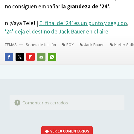
no consiguen empañar
la grandeza de ‘24’
.
n ¡Vaya Tele! |
El final de ‘24’ es un punto y seguido
,
‘24’ deja el destino de Jack Bauer en el aire
TEMAS
Series de ficción
FOX
Jack Bauer
Kiefer Sut
FACEBOOK
TWITTER
FLIPBOARD
E-
WHATSAPP
MAIL
Comentarios cerrados
VER
10 COMENTARIOS