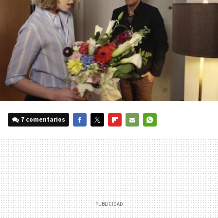
7 comentarios
FACEBOOK
TWITTER
FLIPBOARD
E-
WHATSAPP
MAIL