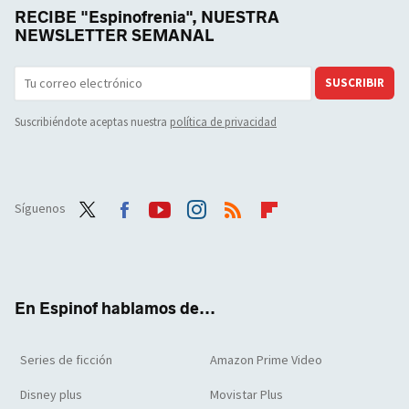
RECIBE "Espinofrenia", NUESTRA
NEWSLETTER SEMANAL
SUSCRIBIR
Suscribiéndote aceptas nuestra
política de privacidad
Síguenos
Twit
Face
Yout
Inst
RSS
Flip
ter
boo
ube
agra
boar
k
m
d
En Espinof hablamos de...
Series de ficción
Amazon Prime Video
Disney plus
Movistar Plus