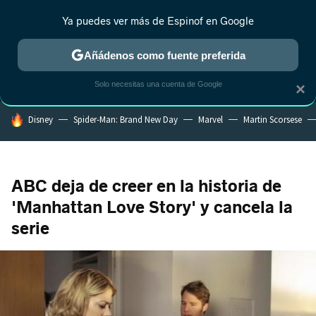
Ya puedes ver más de Espinof en Google
MENÚ
NUEVO
Añádenos como fuente preferida
CRÍTICA
ESTRENOS
REALITY
ANIME
RANKINGS CINE
RA
Solo necesitas una cuenta de Google
×
HOY SE HABLA DE
Disney
Spider-Man: Brand New Day
Marvel
Martin Scorsese
ABC deja de creer en la historia de
'Manhattan Love Story' y cancela la
serie