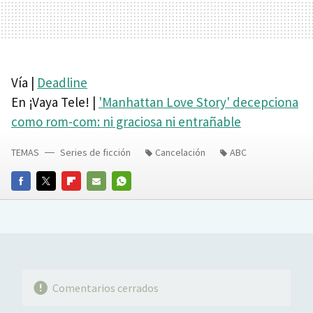
Vía |
Deadline
En ¡Vaya Tele! |
'Manhattan Love Story' decepciona
como rom-com: ni graciosa ni entrañable
TEMAS
Series de ficción
Cancelación
ABC
FACEBOOK
TWITTER
FLIPBOARD
E-
WHATSAPP
MAIL
Comentarios cerrados