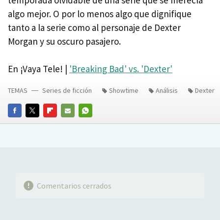
algo mejor. O por lo menos algo que dignifique
tanto a la serie como al personaje de Dexter
Morgan y su oscuro pasajero.
En ¡Vaya Tele! |
'Breaking Bad' vs. 'Dexter'
TEMAS
Series de ficción
Showtime
Análisis
Dexter
FACEBOOK
TWITTER
FLIPBOARD
E-
WHATSAPP
MAIL
Comentarios cerrados