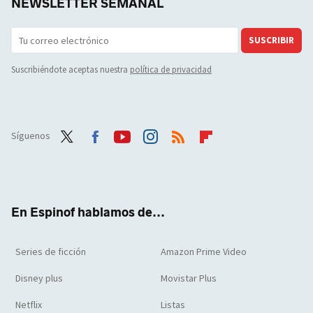
NEWSLETTER SEMANAL
SUSCRIBIR
Suscribiéndote aceptas nuestra
política de privacidad
Síguenos
Twit
Face
Yout
Inst
RSS
Flip
ter
boo
ube
agra
boar
k
m
d
En Espinof hablamos de...
Series de ficción
Amazon Prime Video
Disney plus
Movistar Plus
Netflix
Listas