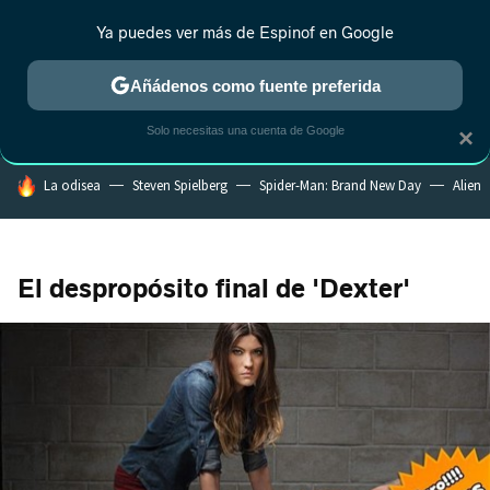
Ya puedes ver más de Espinof en Google
CRÍTICA
ESTRENOS
REALITY
ANIME
RANKINGS CINE
RA
Añádenos como fuente preferida
Solo necesitas una cuenta de Google
×
HOY SE HABLA DE
La odisea
Steven Spielberg
Spider-Man: Brand New Day
Alien
El despropósito final de 'Dexter'