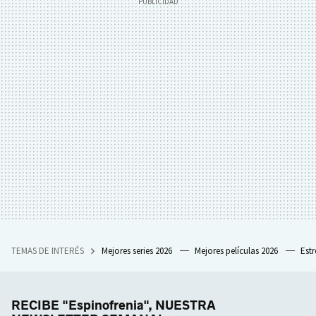
TEMAS DE INTERÉS
Mejores series 2026
Mejores películas 2026
Est
RECIBE "Espinofrenia", NUESTRA