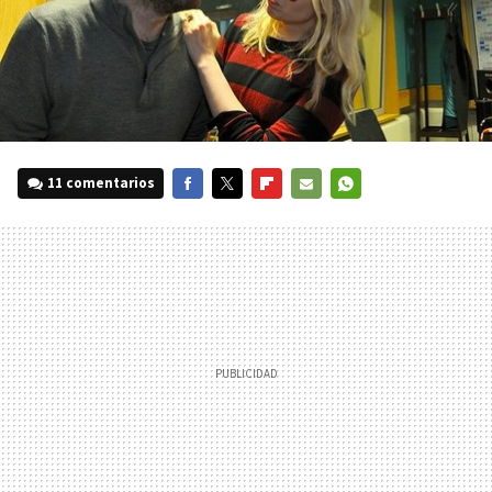
11 comentarios
FACEBOOK
TWITTER
FLIPBOARD
E-
WHATSAPP
MAIL