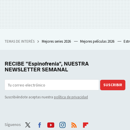
TEMAS DE INTERÉS
Mejores series 2026
Mejores películas 2026
Est
RECIBE "Espinofrenia", NUESTRA
NEWSLETTER SEMANAL
SUSCRIBIR
Suscribiéndote aceptas nuestra
política de privacidad
Síguenos