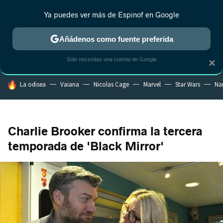
Ya puedes ver más de Espinof en Google
MENÚ
NUEVO
Añádenos como fuente preferida
CRÍTICA
ESTRENOS
REALITY
ANIME
RANKINGS CINE
RA
Solo necesitas una cuenta de Google
×
HOY SE HABLA DE
La odisea
Vaiana
Nicolas Cage
Marvel
Star Wars
Na
Charlie Brooker confirma la tercera
temporada de 'Black Mirror'