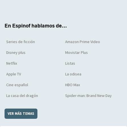
Twit
Face
Yout
Inst
RSS
Flip
ter
boo
ube
agra
boar
k
m
d
En Espinof hablamos de...
Series de ficción
Amazon Prime Video
Disney plus
Movistar Plus
Netflix
Listas
Apple TV
La odisea
Cine español
HBO Max
La casa del dragón
Spider-man: Brand New Day
VER MÁS TEMAS