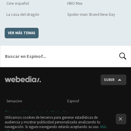
Cine español
HBO Max
La casa del dragón
Spider-man: Brand New Day
VER MÁS TEMAS
BUSCA
SUBIR
Sensacine
Espinof
Otras publicaciones de Webedia
Utilizamos cookies de terceros para generar estadísticas de
audiencia y mostrar publicidad personalizada analizando tu
navegación. Si sigues navegando estarás aceptando su uso.
Más