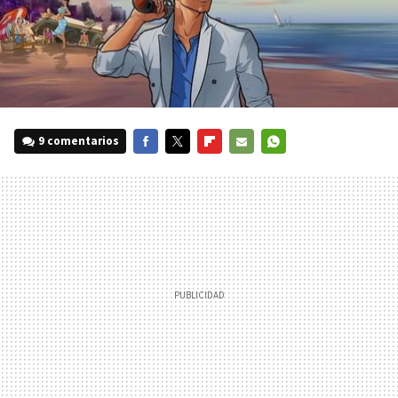
9 comentarios
FACEBOOK
TWITTER
FLIPBOARD
E-
WHATSAPP
MAIL