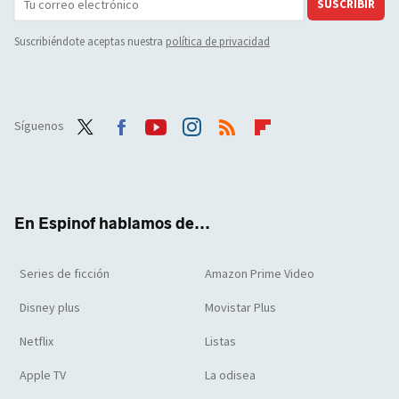
SUSCRIBIR
Suscribiéndote aceptas nuestra
política de privacidad
Síguenos
Twit
Face
Yout
Inst
RSS
Flip
ter
boo
ube
agra
boar
k
m
d
En Espinof hablamos de...
Series de ficción
Amazon Prime Video
Disney plus
Movistar Plus
Netflix
Listas
Apple TV
La odisea