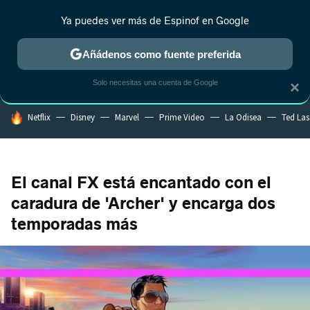
Ya puedes ver más de Espinof en Google
MENÚ
NUEVO
Añádenos como fuente preferida
CRÍTICA
ESTRENOS
REALITY
ANIME
RANKINGS CINE
RA
Solo necesitas una cuenta de Google
×
HOY SE HABLA DE
Netflix
Disney
Marvel
Prime Video
La Odisea
Ted La
El canal FX está encantado con el
caradura de 'Archer' y encarga dos
temporadas más