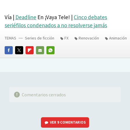
Vía |
Deadline
En ¡Vaya Tele! |
Cinco debates
seriéfilos condenados a no resolverse jamás
TEMAS
Series de ficción
FX
Renovación
Animación
FACEBOOK
TWITTER
FLIPBOARD
E-
WHATSAPP
MAIL
Comentarios cerrados
VER
9 COMENTARIOS