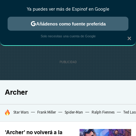
Ya puedes ver más de Espinof en Google
MENÚ
NUEVO
Añádenos como fuente preferida
CRÍTICA
ESTRENOS
REALITY
ANIME
RANKINGS CINE
RA
Solo necesitas una cuenta de Google
×
Archer
HOY SE HABLA DE
Star Wars
Frank Miller
Spider-Man
Ralph Fiennes
Ted Las
'Archer' no volverá a la