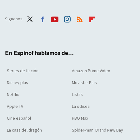
Síguenos
Twit
Face
Yout
Inst
RSS
Flip
ter
boo
ube
agra
boar
k
m
d
En Espinof hablamos de...
Series de ficción
Amazon Prime Video
Disney plus
Movistar Plus
Netflix
Listas
Apple TV
La odisea
Cine español
HBO Max
La casa del dragón
Spider-man: Brand New Day