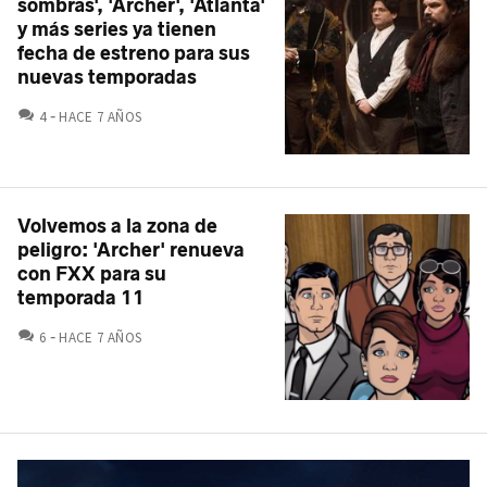
sombras', 'Archer', 'Atlanta'
y más series ya tienen
fecha de estreno para sus
nuevas temporadas
COMENTARIOS
4
HACE 7 AÑOS
Volvemos a la zona de
peligro: 'Archer' renueva
con FXX para su
temporada 11
COMENTARIOS
6
HACE 7 AÑOS