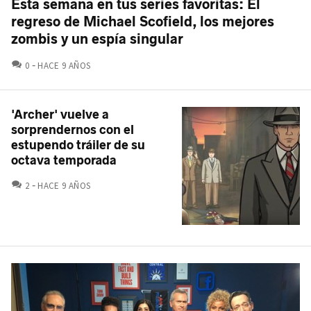
Esta semana en tus series favoritas: El
regreso de Michael Scofield, los mejores
zombis y un espía singular
COMENTARIOS
0
HACE 9 AÑOS
'Archer' vuelve a
sorprendernos con el
estupendo tráiler de su
octava temporada
COMENTARIOS
2
HACE 9 AÑOS