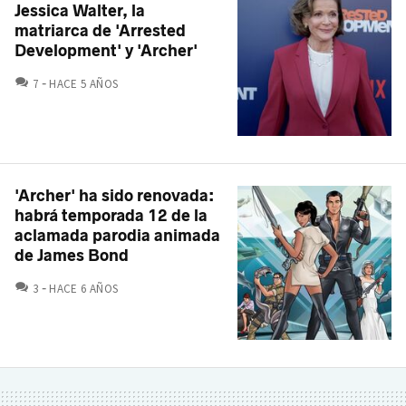
Jessica Walter, la
matriarca de 'Arrested
Development' y 'Archer'
COMENTARIOS
7
HACE 5 AÑOS
'Archer' ha sido renovada:
habrá temporada 12 de la
aclamada parodia animada
de James Bond
COMENTARIOS
3
HACE 6 AÑOS