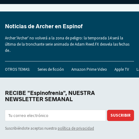
Noticias de Archer en Espinof
Archer:'Archer' no volverá a la zona de peligro: la temporada 14 será la
última de la tronchante serie animada de Adam Reed.FX desvela las fechas
de..
OTROS TEMAS:
Series de ficción
Amazon Prime Video
Apple TV
L
RECIBE "Espinofrenia", NUESTRA
NEWSLETTER SEMANAL
SUSCRIBIR
Suscribiéndote aceptas nuestra
política de privacidad