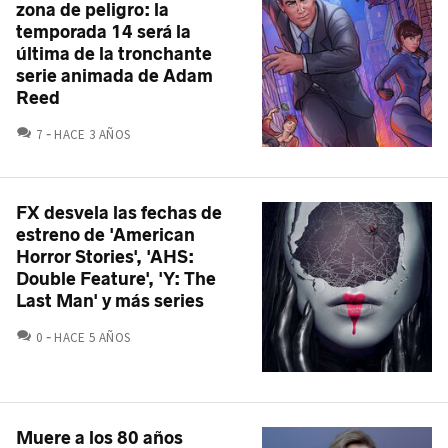
zona de peligro: la
temporada 14 será la
última de la tronchante
serie animada de Adam
Reed
COMENTARIOS
7
HACE 3 AÑOS
FX desvela las fechas de
estreno de 'American
Horror Stories', 'AHS:
Double Feature', 'Y: The
Last Man' y más series
COMENTARIOS
0
HACE 5 AÑOS
Muere a los 80 años