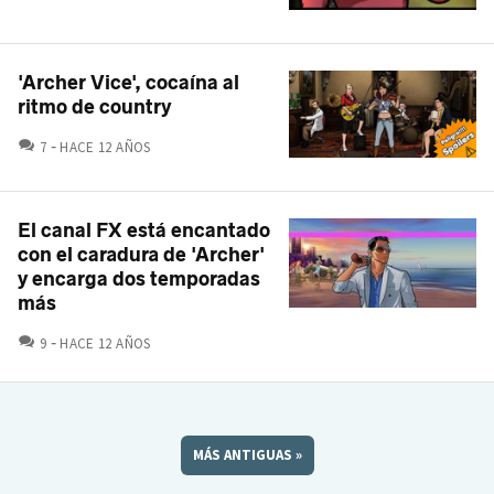
'Archer Vice', cocaína al
ritmo de country
COMENTARIOS
7
HACE 12 AÑOS
El canal FX está encantado
con el caradura de 'Archer'
y encarga dos temporadas
más
COMENTARIOS
9
HACE 12 AÑOS
MÁS ANTIGUAS
»