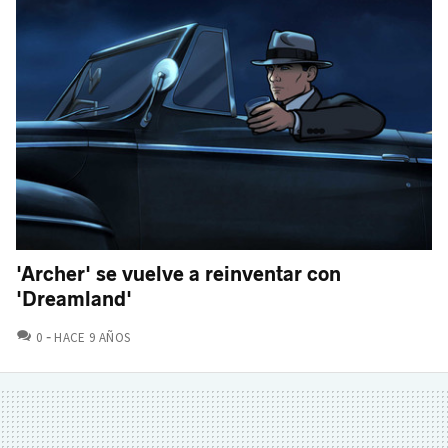
'Archer' se vuelve a reinventar con
'Dreamland'
COMENTARIOS
0
HACE 9 AÑOS