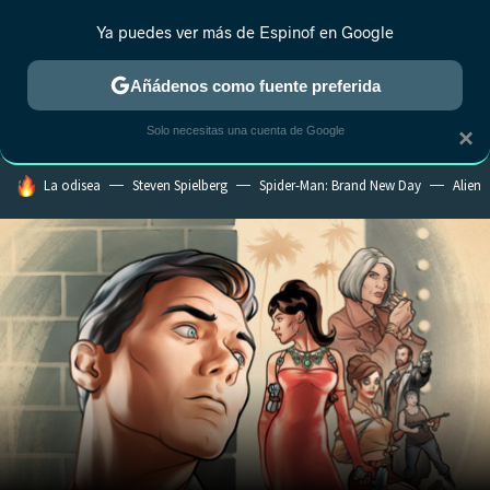
Ya puedes ver más de Espinof en Google
CRÍTICA
ESTRENOS
REALITY
ANIME
RANKINGS CINE
RA
Añádenos como fuente preferida
Solo necesitas una cuenta de Google
×
HOY SE HABLA DE
La odisea
Steven Spielberg
Spider-Man: Brand New Day
Alien