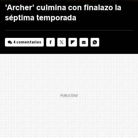
'Archer' culmina con finalazo la
séptima temporada
4 comentarios
FACEBOOK
TWITTER
FLIPBOARD
E-
WHATSAPP
MAIL