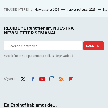
TEMAS DE INTERÉS
Mejores series 2026
Mejores películas 2026
Est
RECIBE "Espinofrenia", NUESTRA
NEWSLETTER SEMANAL
SUSCRIBIR
Suscribiéndote aceptas nuestra
política de privacidad
Síguenos
Twit
Face
Yout
Inst
RSS
Flip
ter
boo
ube
agra
boar
k
m
d
En Espinof hablamos de...