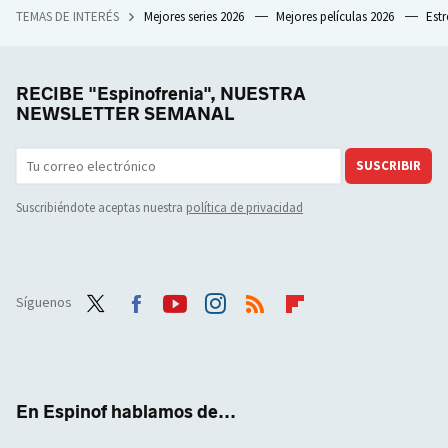
TEMAS DE INTERÉS
Mejores series 2026
Mejores películas 2026
Est
RECIBE "Espinofrenia", NUESTRA
NEWSLETTER SEMANAL
SUSCRIBIR
Suscribiéndote aceptas nuestra
política de privacidad
Síguenos
Twit
Face
Yout
Inst
RSS
Flip
ter
boo
ube
agra
boar
k
m
d
En Espinof hablamos de...