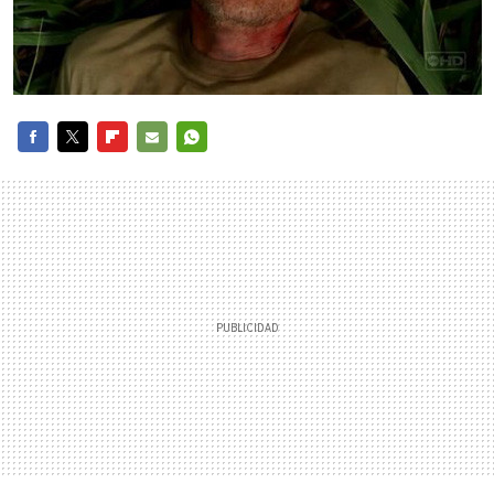
FACEBOOK
TWITTER
FLIPBOARD
E-
WHATSAPP
MAIL