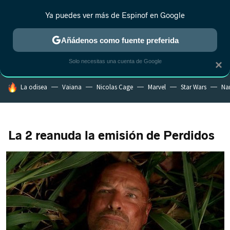
Ya puedes ver más de Espinof en Google
CRÍTICA
ESTRENOS
REALITY
ANIME
RANKINGS CINE
RA
Añádenos como fuente preferida
Solo necesitas una cuenta de Google
×
HOY SE HABLA DE
La odisea
Vaiana
Nicolas Cage
Marvel
Star Wars
Na
La 2 reanuda la emisión de Perdidos