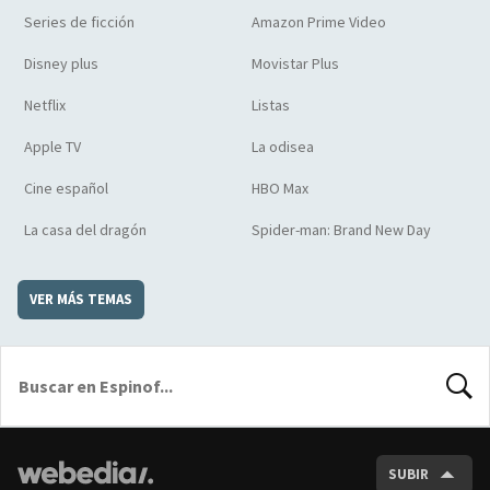
Series de ficción
Amazon Prime Video
Disney plus
Movistar Plus
Netflix
Listas
Apple TV
La odisea
Cine español
HBO Max
La casa del dragón
Spider-man: Brand New Day
VER MÁS TEMAS
BUSCA
SUBIR