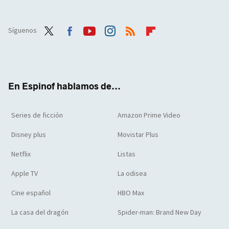
Síguenos
Twit
Face
Yout
Inst
RSS
Flip
ter
boo
ube
agra
boar
k
m
d
En Espinof hablamos de...
Series de ficción
Amazon Prime Video
Disney plus
Movistar Plus
Netflix
Listas
Apple TV
La odisea
Cine español
HBO Max
La casa del dragón
Spider-man: Brand New Day