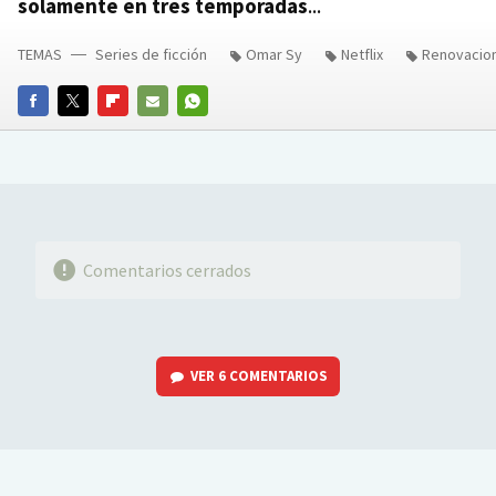
solamente en tres temporadas
...
TEMAS
Series de ficción
Omar Sy
Netflix
Renovacion
FACEBOOK
TWITTER
FLIPBOARD
E-
WHATSAPP
MAIL
Comentarios cerrados
VER
6 COMENTARIOS