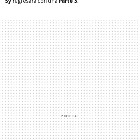
Sy
regresará con una
Parte 3
.