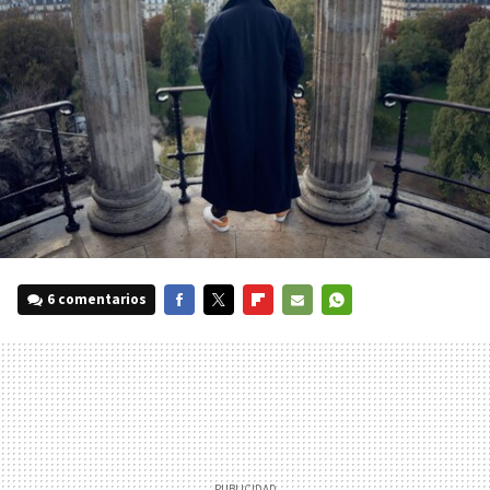
6 comentarios
FACEBOOK
TWITTER
FLIPBOARD
E-
WHATSAPP
MAIL