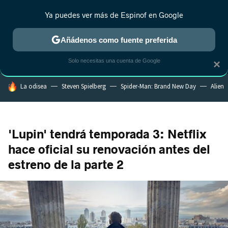
Ya puedes ver más de Espinof en Google
MENÚ
NUEVO
Añádenos como fuente preferida
CRÍTICA
ESTRENOS
REALITY
ANIME
RANKINGS CINE
RA
Solo necesitas una cuenta de Google
×
HOY SE HABLA DE
La odisea
Steven Spielberg
Spider-Man: Brand New Day
Alien
'Lupin' tendrá temporada 3: Netflix
hace oficial su renovación antes del
estreno de la parte 2