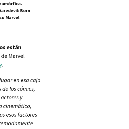
anamórfica.
Daredevil: Born
rso Marvel
os están
e de Marvel
y
.
jugar en esa caja
 de los cómics,
 actores y
o cinemático,
os esos factores
xtremadamente