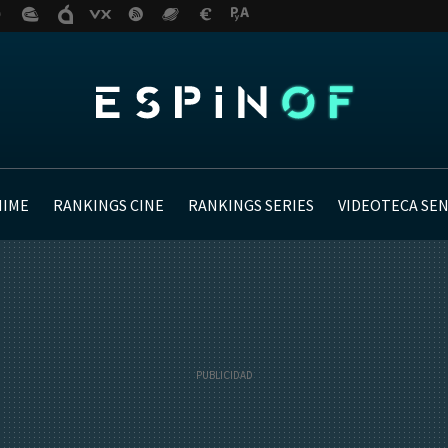
NIME
RANKINGS CINE
RANKINGS SERIES
VIDEOTECA SE