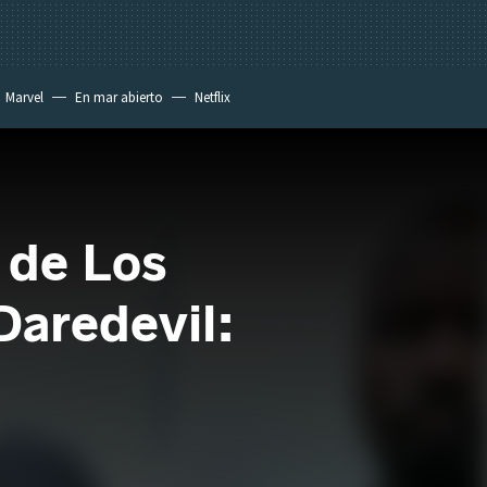
Marvel
En mar abierto
Netflix
 de Los
Daredevil: