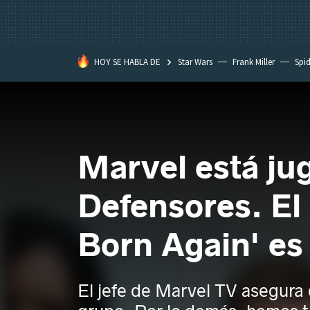
HOY SE HABLA DE
Star Wars
Frank Miller
Spi
Marvel está ju
Defensores. El 
Born Again' es 
El jefe de Marvel TV asegura 