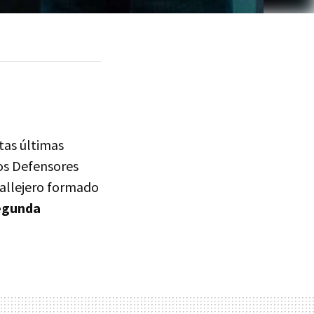
tas últimas
os Defensores
callejero formado
segunda