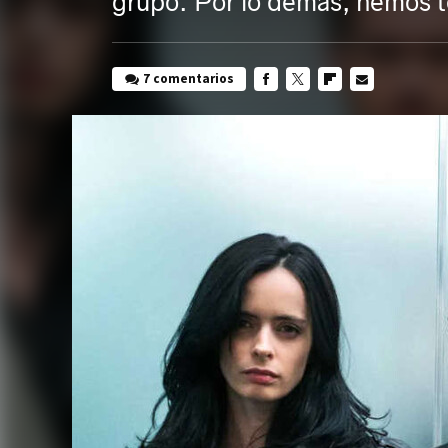
grupo. Por lo demás, hemos te
7 comentarios
FACEBOOK
TWITTER
FLIPBOARD
E-
MAIL