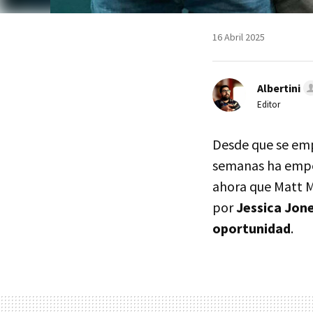
16 Abril 2025
Albertini
Editor
Desde que se emp
semanas ha empez
ahora que Matt M
por
Jessica Jon
oportunidad
.