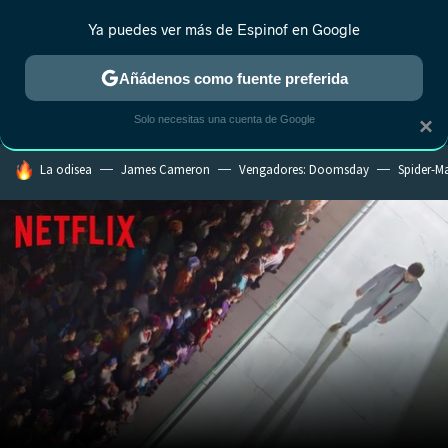
Ya puedes ver más de Espinof en Google
MENÚ
NUEVO
Añádenos como fuente preferida
CRÍTICA
ESTRENOS
REALITY
ANIME
RANKINGS CINE
RA
Solo necesitas una cuenta de Google
×
HOY SE HABLA DE
La odisea
James Cameron
Vengadores: Doomsday
Spider-M