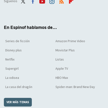
Síguenos
Twit
Face
Yout
Inst
RSS
Flip
ter
boo
ube
agra
boar
k
m
d
En Espinof hablamos de...
Series de ficción
Amazon Prime Video
Disney plus
Movistar Plus
Netflix
Listas
Supergirl
Apple TV
La odisea
HBO Max
La casa del dragón
Spider-man: Brand New Day
VER MÁS TEMAS