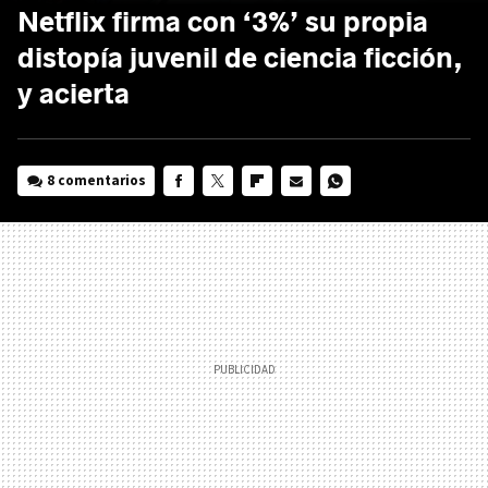
Netflix firma con ‘3%’ su propia
distopía juvenil de ciencia ficción,
y acierta
8 comentarios
FACEBOOK
TWITTER
FLIPBOARD
E-
WHATSAPP
MAIL