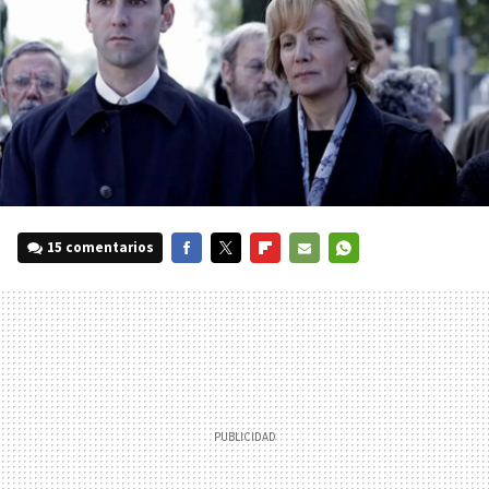
15 comentarios
FACEBOOK
TWITTER
FLIPBOARD
E-
WHATSAPP
MAIL