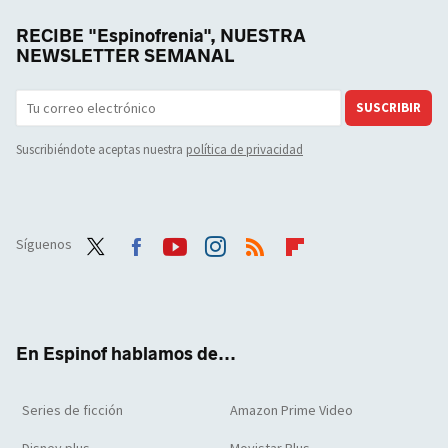
RECIBE "Espinofrenia", NUESTRA
NEWSLETTER SEMANAL
SUSCRIBIR
Suscribiéndote aceptas nuestra
política de privacidad
Síguenos
Twit
Face
Yout
Inst
RSS
Flip
ter
boo
ube
agra
boar
k
m
d
En Espinof hablamos de...
Series de ficción
Amazon Prime Video