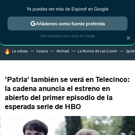
Ya puedes ver más de Espinof en Google
MENÚ
NUEVO
Añádenos como fuente preferida
CRÍTICA
ESTRENOS
REALITY
ANIME
RANKINGS CINE
RA
Solo necesitas una cuenta de Google
×
HOY SE HABLA DE
La odisea
Vaiana
Michael
La Momia de Lee Cronin
Spide
'Patria' también se verá en Telecinco:
la cadena anuncia el estreno en
abierto del primer episodio de la
esperada serie de HBO