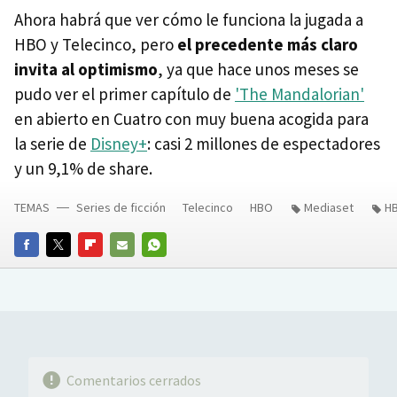
Ahora habrá que ver cómo le funciona la jugada a
HBO y Telecinco, pero
el precedente más claro
invita al optimismo
, ya que hace unos meses se
pudo ver el primer capítulo de
'The Mandalorian'
en abierto en Cuatro con muy buena acogida para
la serie de
Disney+
: casi 2 millones de espectadores
y un 9,1% de share.
TEMAS
Series de ficción
Telecinco
HBO
Mediaset
H
FACEBOOK
TWITTER
FLIPBOARD
E-
WHATSAPP
MAIL
Comentarios cerrados