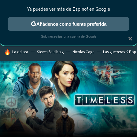
Ya puedes ver más de Espinof en Google
CRÍTICA
ESTRENOS
REALITY
ANIME
RANKINGS CINE
RA
Añádenos como fuente preferida
Solo necesitas una cuenta de Google
×
HOY SE HABLA DE
La odisea
Steven Spielberg
Nicolas Cage
Las guerreras K-Pop