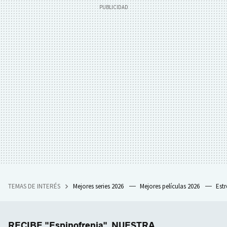
TEMAS DE INTERÉS
Mejores series 2026
Mejores películas 2026
Est
RECIBE "Espinofrenia", NUESTRA