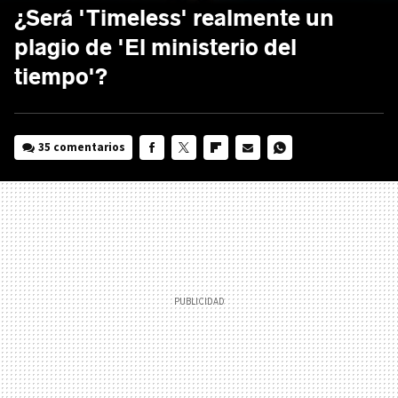
¿Será 'Timeless' realmente un
plagio de 'El ministerio del
tiempo'?
35 comentarios
FACEBOOK
TWITTER
FLIPBOARD
E-
WHATSAPP
MAIL