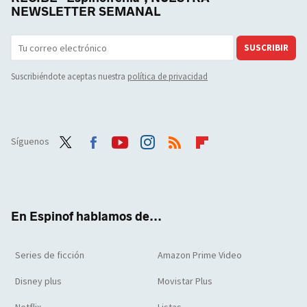
NEWSLETTER SEMANAL
SUSCRIBIR
Suscribiéndote aceptas nuestra
política de privacidad
Síguenos
Twit
Face
Yout
Inst
RSS
Flip
ter
boo
ube
agra
boar
k
m
d
En Espinof hablamos de...
Series de ficción
Amazon Prime Video
Disney plus
Movistar Plus
Netflix
Listas