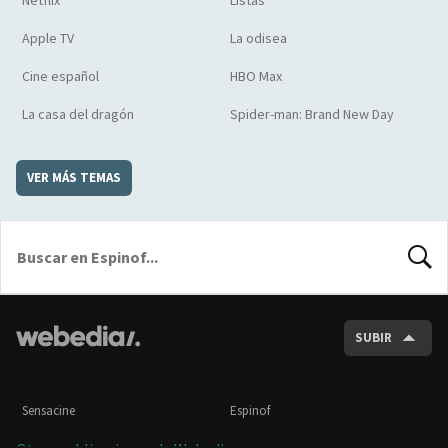
Apple TV
La odisea
Cine español
HBO Max
La casa del dragón
Spider-man: Brand New Day
VER MÁS TEMAS
BUSCA
SUBIR
Sensacine
Espinof