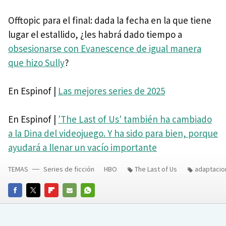
Offtopic para el final: dada la fecha en la que tiene
lugar el estallido, ¿les habrá dado tiempo a
obsesionarse con Evanescence de igual manera
que hizo Sully
?
En Espinof |
Las mejores series de 2025
En Espinof |
'The Last of Us' también ha cambiado
a la Dina del videojuego. Y ha sido para bien, porque
ayudará a llenar un vacío importante
TEMAS
Series de ficción
HBO
The Last of Us
adaptacio
FACEBOOK
TWITTER
FLIPBOARD
E-
WHATSAPP
MAIL