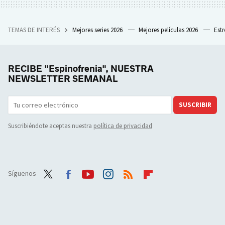
TEMAS DE INTERÉS
Mejores series 2026
Mejores películas 2026
Est
RECIBE "Espinofrenia", NUESTRA
NEWSLETTER SEMANAL
SUSCRIBIR
Suscribiéndote aceptas nuestra
política de privacidad
Síguenos
Twit
Face
Yout
Inst
RSS
Flip
ter
boo
ube
agra
boar
k
m
d