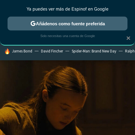
Ya puedes ver más de Espinof en Google
MENÚ
NUEVO
Añádenos como fuente preferida
CRÍTICA
ESTRENOS
REALITY
ANIME
RANKINGS CINE
RA
Solo necesitas una cuenta de Google
×
HOY SE HABLA DE
James Bond
David Fincher
Spider-Man: Brand New Day
Ralph