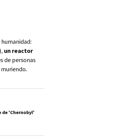
la humanidad:
),
un reactor
les de personas
 muriendo.
re de 'Chernobyl'