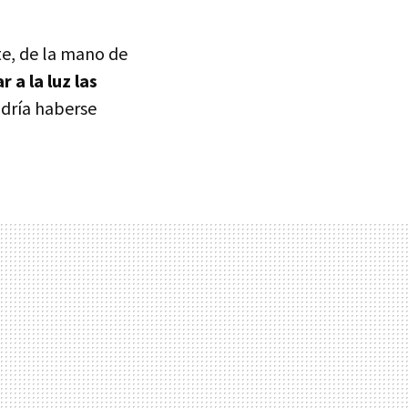
te, de la mano de
r a la luz las
odría haberse