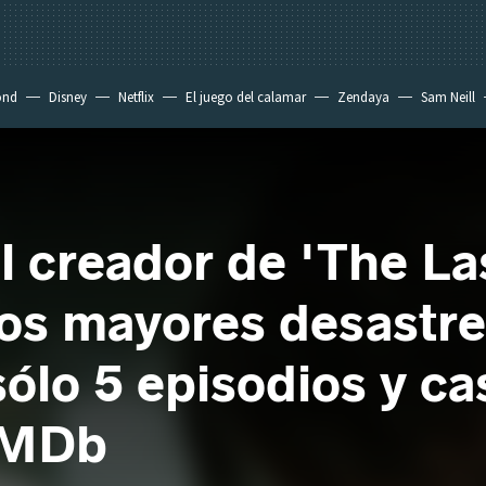
ond
Disney
Netflix
El juego del calamar
Zendaya
Sam Neill
l creador de 'The La
los mayores desastre
 sólo 5 episodios y ca
 IMDb