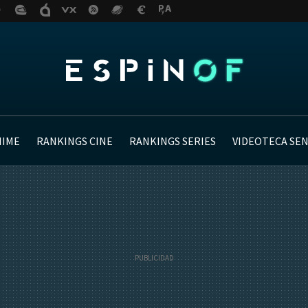
NIME
RANKINGS CINE
RANKINGS SERIES
VIDEOTECA SE