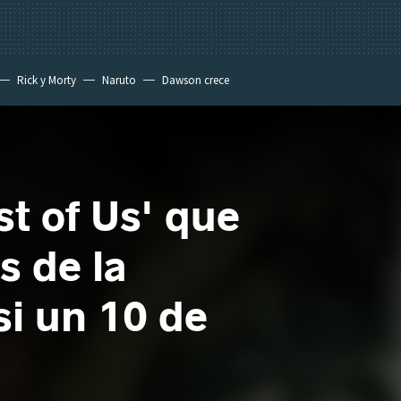
Rick y Morty
Naruto
Dawson crece
st of Us' que
s de la
si un 10 de