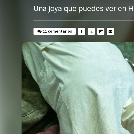
Una joya que puedes ver en
11 comentarios
FACEBOOK
TWITTER
FLIPBOARD
E-
MAIL