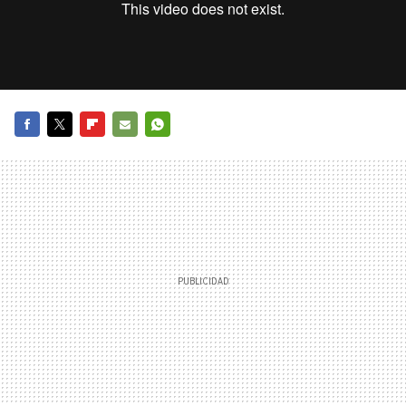
FACEBOOK
TWITTER
FLIPBOARD
E-
WHATSAPP
MAIL