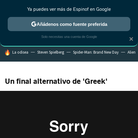
Ya puedes ver más de Espinof en Google
MENÚ
NUEVO
Añádenos como fuente preferida
CRÍTICA
ESTRENOS
REALITY
ANIME
RANKINGS CINE
RA
Solo necesitas una cuenta de Google
×
HOY SE HABLA DE
La odisea
Steven Spielberg
Spider-Man: Brand New Day
Alien
Un final alternativo de 'Greek'