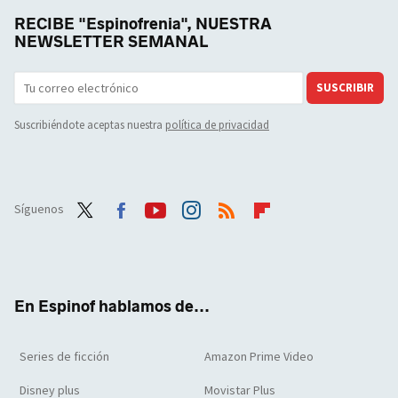
RECIBE "Espinofrenia", NUESTRA
NEWSLETTER SEMANAL
SUSCRIBIR
Suscribiéndote aceptas nuestra
política de privacidad
Síguenos
Twit
Face
Yout
Inst
RSS
Flip
ter
boo
ube
agra
boar
k
m
d
En Espinof hablamos de...
Series de ficción
Amazon Prime Video
Disney plus
Movistar Plus