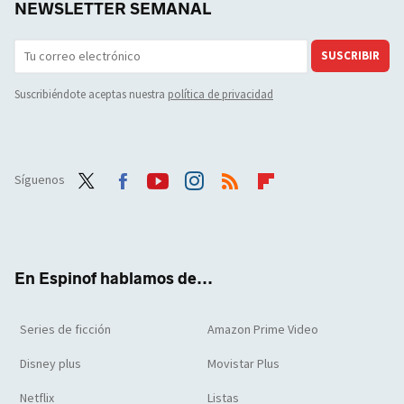
NEWSLETTER SEMANAL
SUSCRIBIR
Suscribiéndote aceptas nuestra
política de privacidad
Síguenos
Twit
Face
Yout
Inst
RSS
Flip
ter
boo
ube
agra
boar
k
m
d
En Espinof hablamos de...
Series de ficción
Amazon Prime Video
Disney plus
Movistar Plus
Netflix
Listas