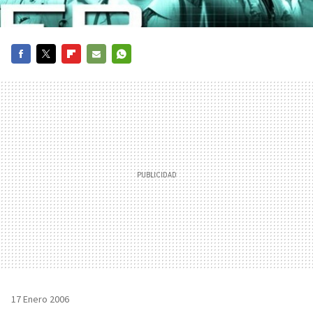
FACEBOOK
TWITTER
FLIPBOARD
E-
WHATSAPP
MAIL
17 Enero 2006