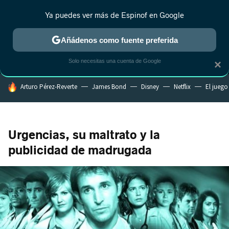
Ya puedes ver más de Espinof en Google
MENÚ
NUEVO
Añádenos como fuente preferida
CRÍTICA
ESTRENOS
REALITY
ANIME
RANKINGS CINE
RA
Solo necesitas una cuenta de Google
×
HOY SE HABLA DE
Arturo Pérez-Reverte
James Bond
Disney
Netflix
El juego
Urgencias, su maltrato y la
publicidad de madrugada