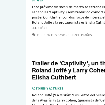
SITGES
Este próximo viernes 9 de marzo se estrena en
españoles 'Captivity' (semitraducido como 'Ca
poster), un thriller con dos focos de interés: e
Roland Joffé y la protagonista es Elisha Cuthb
LEER MÁS »
COMENTARIOS
13
JUAN LUIS CAVIARO
HACE 19 AÑOS
Trailer de 'Captivity', un th
Roland Joffé y Larry Cohe
Elisha Cuthbert
ACTORES Y ACTRICES
Roland Joffé (‘La Misión’, ‘Los Gritos del Silenc
de la Alegría’) y Larry Cohen, (guionista de ‘Cel