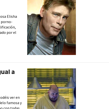
iosa Elisha
e porno-
ificación,
ado por el
gual a
podéis ver en
delo famosa y
no con todas