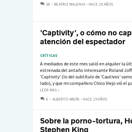
COMENTARIOS
28
BEATRIZ MALDIVIA
HACE 19 AÑOS
'Captivity', o cómo no cap
atención del espectador
CRÍTICAS
A mediados de este mes salió en alquiler la úl
estrenada del antaño interesante Roland Joffé
'Captivity' (lo del subtítulo de 'Cautivos' vamo
lado), y que mi compañero Chico Viejo vió el p
LEER MÁS »
COMENTARIOS
6
ALBERTO ABUÍN
HACE 19 AÑOS
Sobre la porno-tortura, Ho
Stephen King