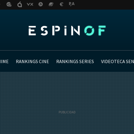
NIME
RANKINGS CINE
RANKINGS SERIES
VIDEOTECA SE