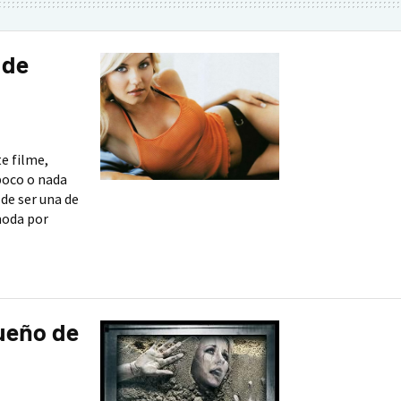
 de
e filme,
poco o nada
 de ser una de
moda por
sueño de