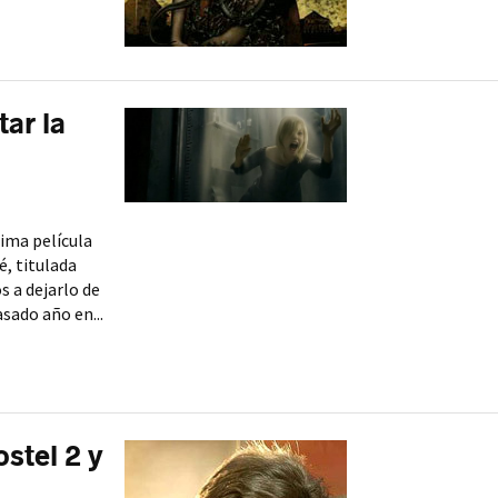
tar la
tima película
, titulada
s a dejarlo de
asado año en...
stel 2 y