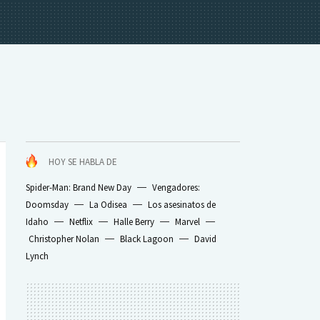
HOY SE HABLA DE
Spider-Man: Brand New Day
Vengadores:
Doomsday
La Odisea
Los asesinatos de
Idaho
Netflix
Halle Berry
Marvel
Christopher Nolan
Black Lagoon
David
Lynch