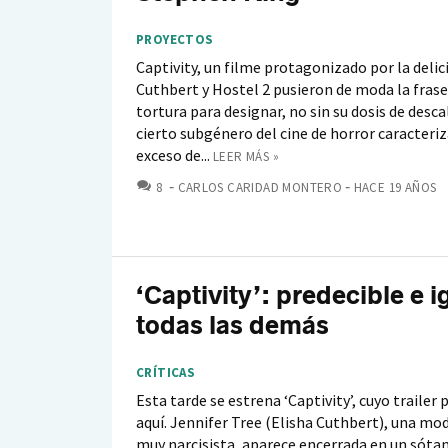
PROYECTOS
Captivity, un filme protagonizado por la delic
Cuthbert y Hostel 2 pusieron de moda la fras
tortura para designar, no sin su dosis de descal
cierto subgénero del cine de horror caracteriz
exceso de...
LEER MÁS »
COMENTARIOS
8
CARLOS CARIDAD MONTERO
HACE 19 AÑOS
‘Captivity’: predecible e i
todas las demás
CRÍTICAS
Esta tarde se estrena ‘Captivity’, cuyo trailer 
aquí. Jennifer Tree (Elisha Cuthbert), una mo
muy narcisista, aparece encerrada en un sóta