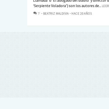
Llamada’ o ‘El abogado del diablo’ y director de
‘Serpiente Voladora’) son los autores de...
LEER
COMENTARIOS
7
BEATRIZ MALDIVIA
HACE 20 AÑOS