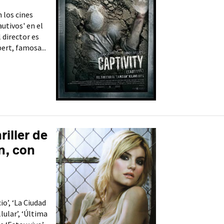
 los cines
utivos' en el
l director es
ert, famosa...
riller de
n, con
io’, ‘La Ciudad
lular’, ‘Última