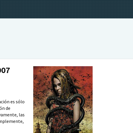
007
ación es sólo
ión de
ivamente, las
Simplemente,