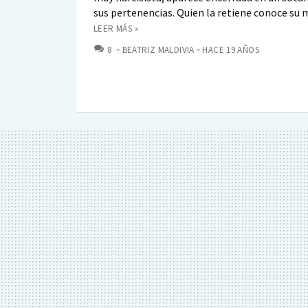
sus pertenencias. Quien la retiene conoce su mi
LEER MÁS »
COMENTARIOS
8
BEATRIZ MALDIVIA
HACE 19 AÑOS