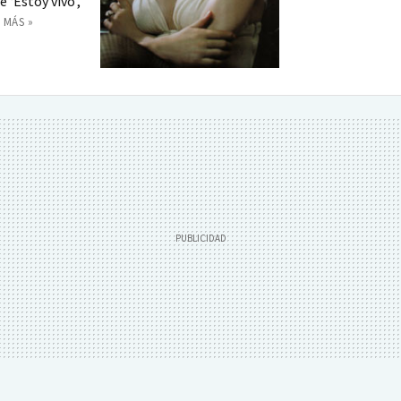
 ‘Estoy vivo’,
 MÁS »