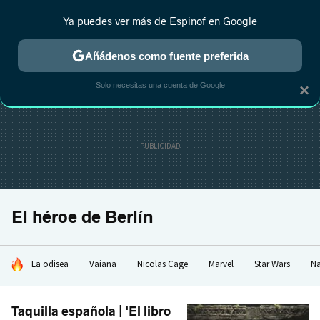
Ya puedes ver más de Espinof en Google
CRÍTICA
ESTRENOS
REALITY
ANIME
RANKINGS CINE
RA
Añádenos como fuente preferida
Solo necesitas una cuenta de Google
×
El héroe de Berlín
HOY SE HABLA DE
La odisea
Vaiana
Nicolas Cage
Marvel
Star Wars
Na
Taquilla española | 'El libro