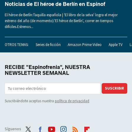
Noticias de El héroe de Berlín en Espinof
El héroe de Berlín:Taquilla española | 'El libro de la selva' logra el mejor
estreno del año (de momento).'El héroe de Berlín', correr en tiempos
difíciles.Estrenos...
OTROS TEMAS:
Series de ficción
Amazon Prime Video
Apple TV
L
RECIBE "Espinofrenia", NUESTRA
NEWSLETTER SEMANAL
SUSCRIBIR
Suscribiéndote aceptas nuestra
política de privacidad
Síguenos