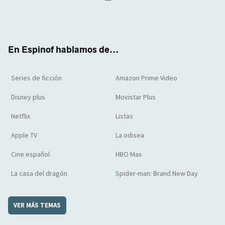
Twit
Face
Yout
Inst
RSS
Flip
ter
boo
ube
agra
boar
k
m
d
En Espinof hablamos de...
Series de ficción
Amazon Prime Video
Disney plus
Movistar Plus
Netflix
Listas
Apple TV
La odisea
Cine español
HBO Max
La casa del dragón
Spider-man: Brand New Day
VER MÁS TEMAS