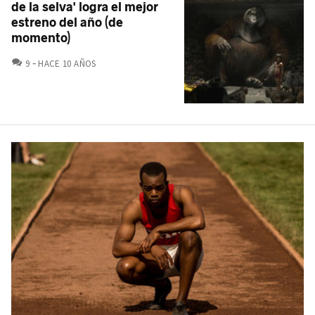
de la selva' logra el mejor
estreno del año (de
momento)
COMENTARIOS
9
HACE 10 AÑOS