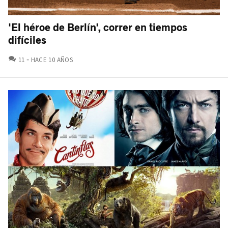
'El héroe de Berlín', correr en tiempos
difíciles
COMENTARIOS
11
HACE 10 AÑOS