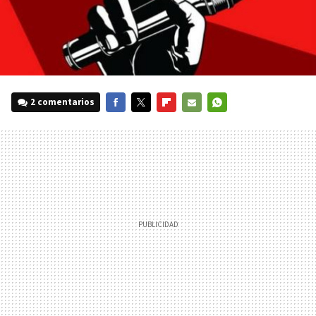
2 comentarios
FACEBOOK
TWITTER
FLIPBOARD
E-
WHATSAPP
MAIL