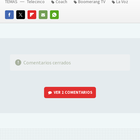
TEMAS
Telecinco
Coach
Boomerang TV
La Voz
FACEBOOK
TWITTER
FLIPBOARD
E-
WHATSAPP
MAIL
Comentarios cerrados
VER
2 COMENTARIOS