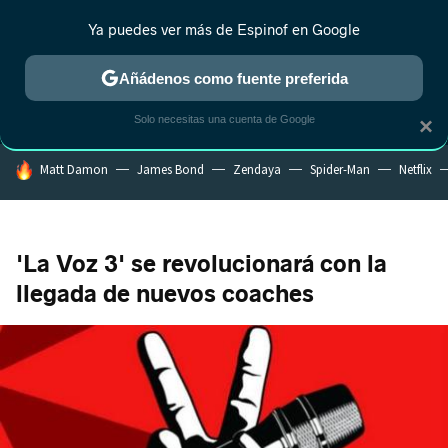
Ya puedes ver más de Espinof en Google
MENÚ
NUEVO
Añádenos como fuente preferida
CRÍTICA
ESTRENOS
REALITY
ANIME
RANKINGS CINE
RA
Solo necesitas una cuenta de Google
×
HOY SE HABLA DE
Matt Damon
James Bond
Zendaya
Spider-Man
Netflix
'La Voz 3' se revolucionará con la
llegada de nuevos coaches