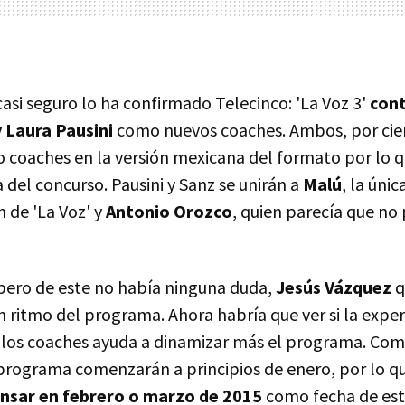
 casi seguro lo ha confirmado Telecinco: 'La Voz 3'
cont
 Laura Pausini
como nuevos coaches. Ambos, por cier
 coaches en la versión mexicana del formato por lo 
 del concurso. Pausini y Sanz se unirán a
Malú
, la úni
n de 'La Voz' y
Antonio Orozco
, quien parecía que no p
pero de este no había ninguna duda,
Jesús Vázquez
q
 ritmo del programa. Ahora habría que ver si la exper
los coaches ayuda a dinamizar más el programa. Como
programa comenzarán a principios de enero, por lo q
nsar en febrero o marzo de 2015
como fecha de est