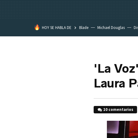
HOY SE HABLA DE
Blade
Michael Douglas
Di
'La Voz
Laura P
10 comentarios