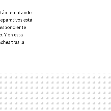
están rematando
reparativos está
rrespondiente
o. Y en esta
ches tras la