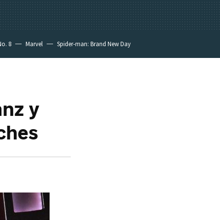
No. 8
Marvel
Spider-man: Brand New Day
anz y
ches