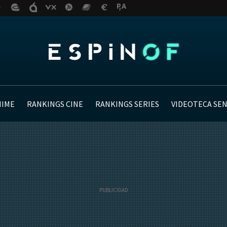
NIME
RANKINGS CINE
RANKINGS SERIES
VIDEOTECA SE