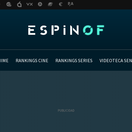
NIME
RANKINGS CINE
RANKINGS SERIES
VIDEOTECA SE