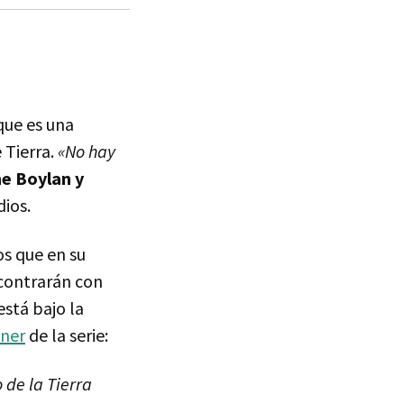
que es una
 Tierra.
«No hay
ne Boylan y
dios.
os que en su
contrarán con
está bajo la
nner
de la serie:
 de la Tierra