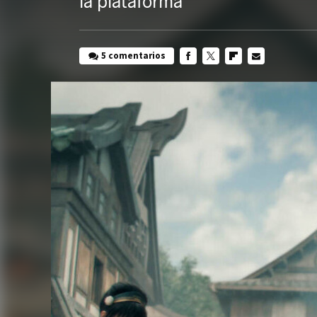
la plataforma
5 comentarios
FACEBOOK
TWITTER
FLIPBOARD
E-
MAIL