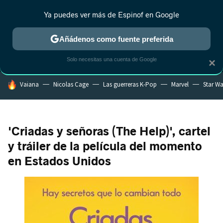
Ya puedes ver más de Espinof en Google
MENÚ
NUEVO
Añádenos como fuente preferida
CRÍTICA
ESTRENOS
REALITY
ANIME
RANKINGS CINE
RA
Solo necesitas una cuenta de Google
×
HOY SE HABLA DE
Vaiana
Nicolas Cage
Las guerreras K-Pop
Marvel
Star Wa
'Criadas y señoras (The Help)', cartel
y tráiler de la película del momento
en Estados Unidos