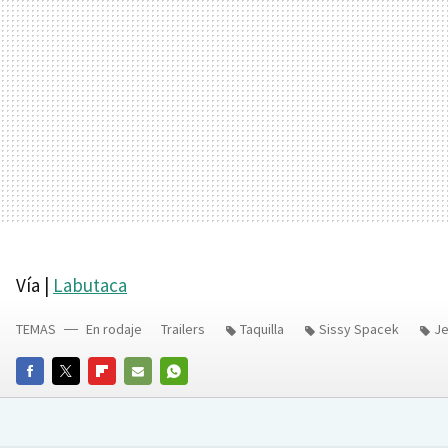
Vía |
Labutaca
TEMAS
En rodaje
Trailers
Taquilla
Sissy Spacek
Je
FACEBOOK
TWITTER
FLIPBOARD
E-
WHATSAPP
MAIL