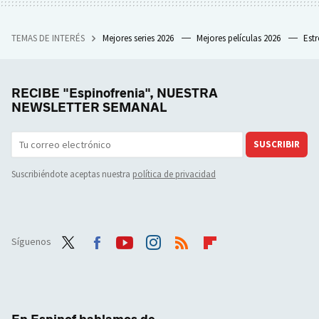
TEMAS DE INTERÉS
Mejores series 2026
Mejores películas 2026
Est
RECIBE "Espinofrenia", NUESTRA
NEWSLETTER SEMANAL
SUSCRIBIR
Suscribiéndote aceptas nuestra
política de privacidad
Síguenos
Twit
Face
Yout
Inst
RSS
Flip
ter
boo
ube
agra
boar
k
m
d