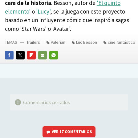
cara de la historia
. Besson, autor de
'El quinto
elemento'
o
'Lucy'
, se la juega con este proyecto
basado en un influyente cómic que inspiró a sagas
como 'Star Wars' o 'Avatar'.
TEMAS
Trailers
Valerian
Luc Besson
cine fantástico
FACEBOOK
TWITTER
FLIPBOARD
E-
WHATSAPP
MAIL
Comentarios cerrados
VER
17 COMENTARIOS