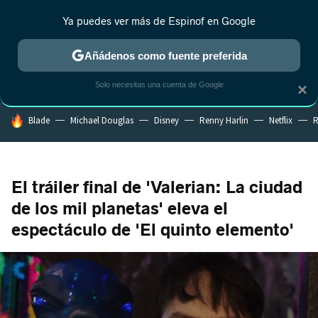
Ya puedes ver más de Espinof en Google
MENÚ
NUEVO
Añádenos como fuente preferida
CRÍTICA
ESTRENOS
REALITY
ANIME
RANKINGS CINE
RA
Solo necesitas una cuenta de Google
×
HOY SE HABLA DE
Blade
Michael Douglas
Disney
Renny Harlin
Netflix
R
El tráiler final de 'Valerian: La ciudad
de los mil planetas' eleva el
espectáculo de 'El quinto elemento'