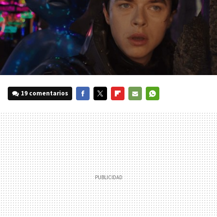
19 comentarios
FACEBOOK
TWITTER
FLIPBOARD
E-
WHATSAPP
MAIL