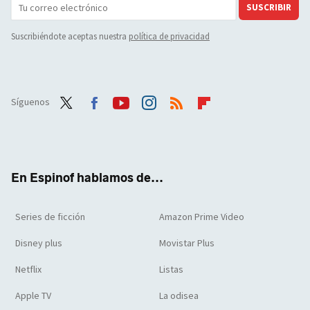
SUSCRIBIR
Suscribiéndote aceptas nuestra
política de privacidad
Síguenos
Twit
Face
Yout
Inst
RSS
Flip
ter
boo
ube
agra
boar
k
m
d
En Espinof hablamos de...
Series de ficción
Amazon Prime Video
Disney plus
Movistar Plus
Netflix
Listas
Apple TV
La odisea