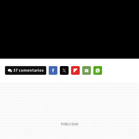
37 comentarios
FACEBOOK
TWITTER
FLIPBOARD
E-
WHATSAPP
MAIL