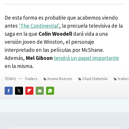
De esta forma es probable que acabemos viendo
antes
'The Continental'
, la precuela televisiva de la
saga en la que
Colin Woodell
dará vida a una
versión joven de Winston, el personaje
interpretado en las películas por McShane.
Además,
Mel Gibson
tendrá un papel importante
en la misma.
TEMAS
Trailers
Keanu Reeves
Chad Stahelski
traile
FACEBOOK
TWITTER
FLIPBOARD
E-
WHATSAPP
MAIL