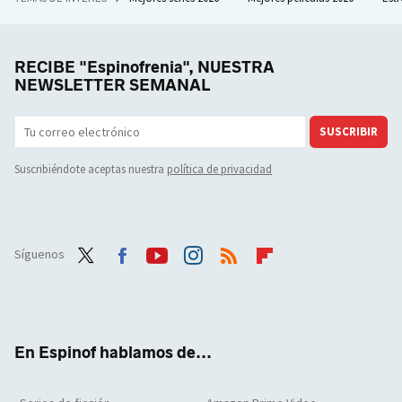
RECIBE "Espinofrenia", NUESTRA
NEWSLETTER SEMANAL
SUSCRIBIR
Suscribiéndote aceptas nuestra
política de privacidad
Síguenos
Twit
Face
Yout
Inst
RSS
Flip
ter
boo
ube
agra
boar
k
m
d
En Espinof hablamos de...