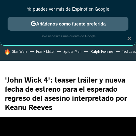
Ya puedes ver más de Espinof en Google
MENÚ
NUEVO
Añádenos como fuente preferida
CRÍTICA
ESTRENOS
REALITY
ANIME
RANKINGS CINE
RA
Solo necesitas una cuenta de Google
×
HOY SE HABLA DE
Star Wars
Frank Miller
Spider-Man
Ralph Fiennes
Ted Las
'John Wick 4': teaser tráiler y nueva
fecha de estreno para el esperado
regreso del asesino interpretado por
Keanu Reeves