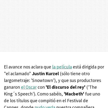
El avance nos aclara que
la película
está dirigida por
"el aclamado"
Justin Kurzel
(sólo tiene otro
largometraje: 'Snowtown'), y que sus productores
ganaron
el Oscar
con
'El discurso del rey'
('The
King´s Speech'). Como sabéis,
'Macbeth'
fue uno
de los títulos que compitió en el Festival de
Cannes, donde
pudo verla
nuestra compañera