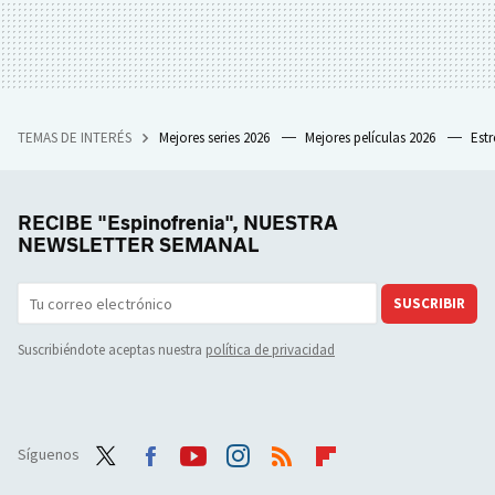
TEMAS DE INTERÉS
Mejores series 2026
Mejores películas 2026
Est
RECIBE "Espinofrenia", NUESTRA
NEWSLETTER SEMANAL
SUSCRIBIR
Suscribiéndote aceptas nuestra
política de privacidad
Síguenos
Twit
Face
Yout
Inst
RSS
Flip