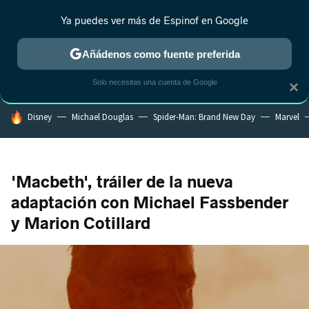
Ya puedes ver más de Espinof en Google
MENÚ
NUEVO
Añádenos como fuente preferida
CRÍTICA
ESTRENOS
REALITY
ANIME
RANKINGS CINE
RA
Solo necesitas una cuenta de Google
×
HOY SE HABLA DE
Disney
Michael Douglas
Spider-Man: Brand New Day
Marvel
'Macbeth', tráiler de la nueva
adaptación con Michael Fassbender
y Marion Cotillard