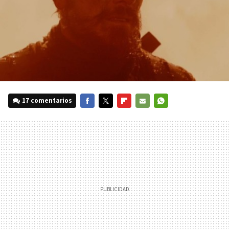
17 comentarios
FACEBOOK
TWITTER
FLIPBOARD
E-
WHATSAPP
MAIL