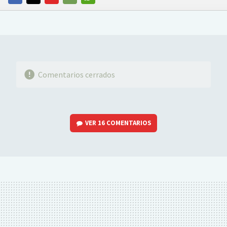
FACEBOOK
TWITTER
FLIPBOARD
E-
WHATSAPP
MAIL
Comentarios cerrados
VER
16 COMENTARIOS