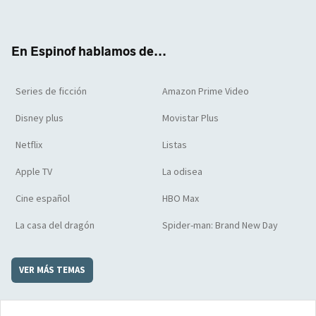
ter
boo
ube
agra
boar
k
m
d
En Espinof hablamos de...
Series de ficción
Amazon Prime Video
Disney plus
Movistar Plus
Netflix
Listas
Apple TV
La odisea
Cine español
HBO Max
La casa del dragón
Spider-man: Brand New Day
VER MÁS TEMAS