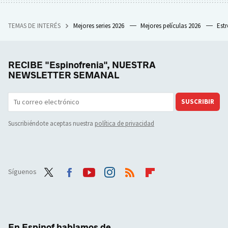
TEMAS DE INTERÉS
Mejores series 2026
Mejores películas 2026
Est
RECIBE "Espinofrenia", NUESTRA
NEWSLETTER SEMANAL
SUSCRIBIR
Suscribiéndote aceptas nuestra
política de privacidad
Síguenos
Twit
Face
Yout
Inst
RSS
Flip
ter
boo
ube
agra
boar
k
m
d
En Espinof hablamos de...