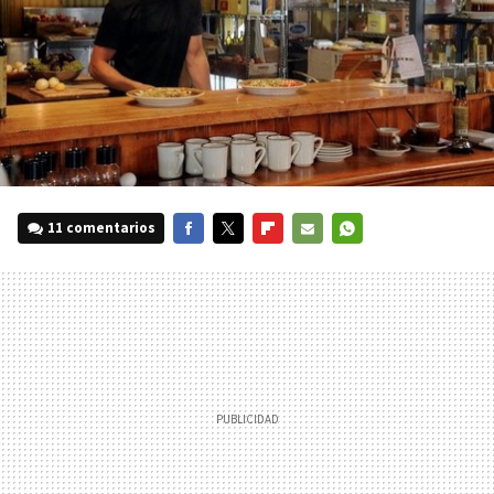
11 comentarios
FACEBOOK
TWITTER
FLIPBOARD
E-
WHATSAPP
MAIL