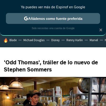
Ya puedes ver más de Espinof en Google
MENÚ
NUEVO
Añádenos como fuente preferida
CRÍTICA
ESTRENOS
REALITY
ANIME
RANKINGS CINE
RA
Solo necesitas una cuenta de Google
×
HOY SE HABLA DE
Blade
Michael Douglas
Disney
Renny Harlin
Marvel
N
'Odd Thomas', tráiler de lo nuevo de
Stephen Sommers