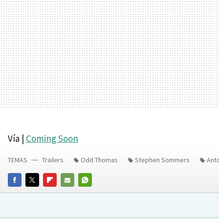
Vía |
Coming Soon
TEMAS
Trailers
Odd Thomas
Stephen Sommers
Anto
FACEBOOK
TWITTER
FLIPBOARD
E-
WHATSAPP
MAIL