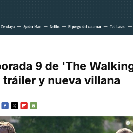
Zendaya
Spider-Man
Netflix
El juego del calamar
Ted Lasso
orada 9 de 'The Walkin
 tráiler y nueva villana
FACEBOOK
TWITTER
FLIPBOARD
E-
MAIL