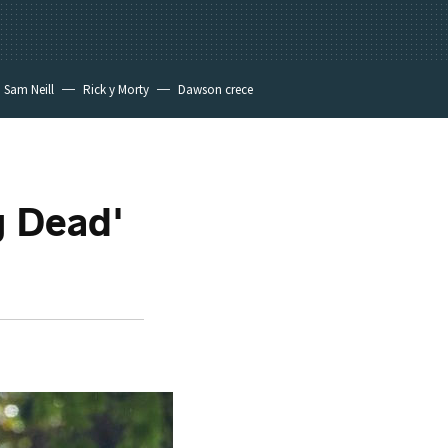
Sam Neill
Rick y Morty
Dawson crece
g Dead'