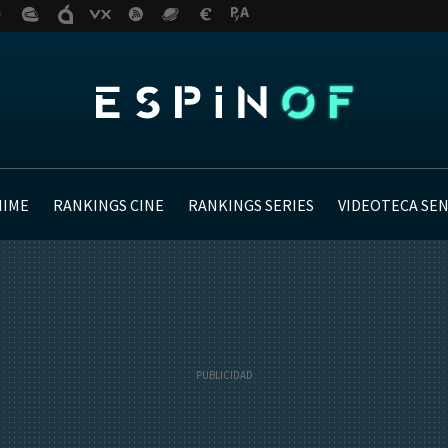
NIME
RANKINGS CINE
RANKINGS SERIES
VIDEOTECA SE