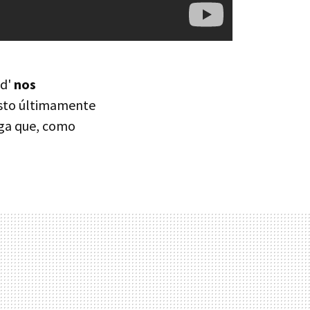
ad'
nos
isto últimamente
Saga que, como