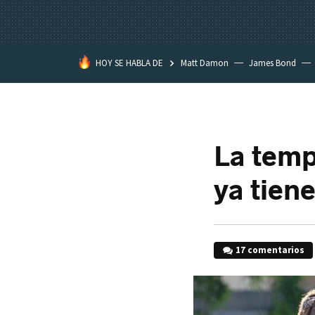
HOY SE HABLA DE
Matt Damon
James Bond
La temp
ya tiene
17 comentarios