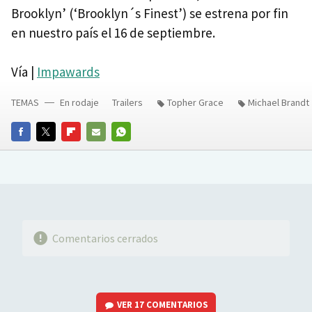
Brooklyn’ (‘Brooklyn´s Finest’) se estrena por fin
en nuestro país el 16 de septiembre.
Vía |
Impawards
TEMAS
En rodaje
Trailers
Topher Grace
Michael Brandt
FACEBOOK
TWITTER
FLIPBOARD
E-
WHATSAPP
MAIL
Comentarios cerrados
VER
17 COMENTARIOS