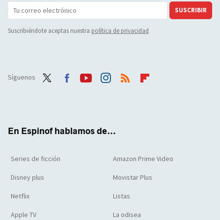
SUSCRIBIR
Suscribiéndote aceptas nuestra
política de privacidad
Síguenos
Twit
Face
Yout
Inst
RSS
Flip
ter
boo
ube
agra
boar
k
m
d
En Espinof hablamos de...
Series de ficción
Amazon Prime Video
Disney plus
Movistar Plus
Netflix
Listas
Apple TV
La odisea