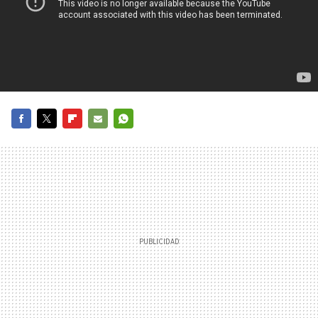
FACEBOOK
TWITTER
FLIPBOARD
E-
WHATSAPP
MAIL