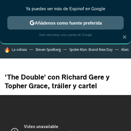
Ya puedes ver más de Espinof en Google
CRÍTICA
ESTRENOS
REALITY
ANIME
RANKINGS CINE
RA
Añádenos como fuente preferida
Solo necesitas una cuenta de Google
×
HOY SE HABLA DE
La odisea
Steven Spielberg
Spider-Man: Brand New Day
Alien
'The Double' con Richard Gere y
Topher Grace, tráiler y cartel