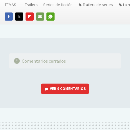
TEMAS
Trailers
Series de ficción
Trailers de series
La 
FACEBOOK
TWITTER
FLIPBOARD
E-
WHATSAPP
MAIL
Comentarios cerrados
VER
9 COMENTARIOS