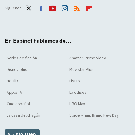
Síguenos
Twit
Face
Yout
Inst
RSS
Flip
ter
boo
ube
agra
boar
k
m
d
En Espinof hablamos de...
Series de ficción
Amazon Prime Video
Disney plus
Movistar Plus
Netflix
Listas
Apple TV
La odisea
Cine español
HBO Max
La casa del dragón
Spider-man: Brand New Day
VER MÁS TEMAS