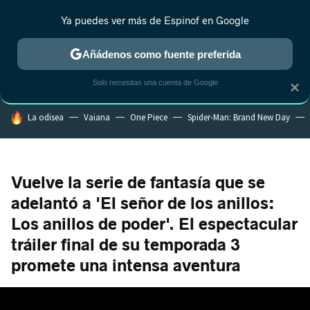
Ya puedes ver más de Espinof en Google
MENÚ
NUEVO
Añádenos como fuente preferida
CRÍTICA
ESTRENOS
REALITY
ANIME
RANKINGS CINE
RA
Solo necesitas una cuenta de Google
×
HOY SE HABLA DE
La odisea
Vaiana
One Piece
Spider-Man: Brand New Day
Vuelve la serie de fantasía que se
adelantó a 'El señor de los anillos:
Los anillos de poder'. El espectacular
tráiler final de su temporada 3
promete una intensa aventura