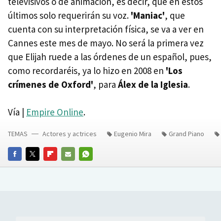
televisivos o de animación, es decir, que en estos
últimos solo requerirán su voz.
'Maniac'
, que
cuenta con su interpretación física, se va a ver en
Cannes este mes de mayo. No será la primera vez
que Elijah ruede a las órdenes de un español, pues,
como recordaréis, ya lo hizo en 2008 en
'Los
crímenes de Oxford'
, para
Álex de la Iglesia
.
Vía |
Empire Online
.
TEMAS
Actores y actrices
Eugenio Mira
Grand Piano
FACEBOOK
TWITTER
FLIPBOARD
E-
WHATSAPP
MAIL