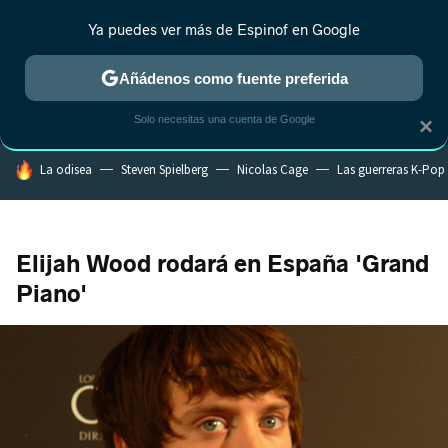
Ya puedes ver más de Espinof en Google
MENÚ
NUEVO
Añádenos como fuente preferida
CRÍTICA
ESTRENOS
REALITY
ANIME
RANKINGS CINE
RA
Solo necesitas una cuenta de Google
×
HOY SE HABLA DE
La odisea
Steven Spielberg
Nicolas Cage
Las guerreras K-Pop
Elijah Wood rodará en España 'Grand
Piano'