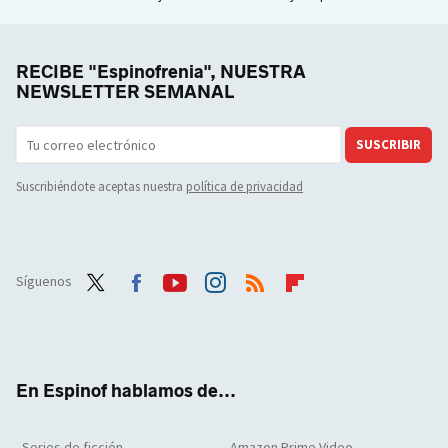
RECIBE "Espinofrenia", NUESTRA
NEWSLETTER SEMANAL
SUSCRIBIR
Suscribiéndote aceptas nuestra
política de privacidad
Síguenos
Twit
Face
Yout
Inst
RSS
Flip
ter
boo
ube
agra
boar
k
m
d
En Espinof hablamos de...
Series de ficción
Amazon Prime Video