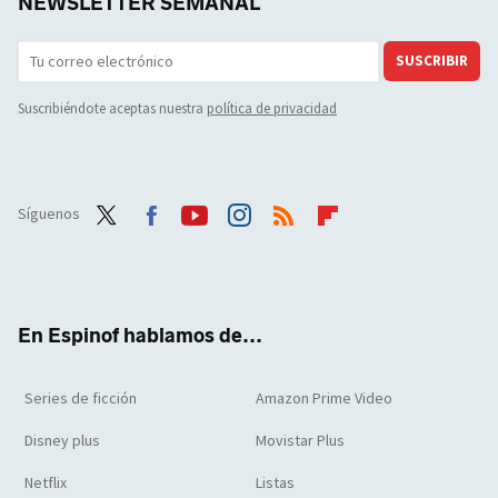
NEWSLETTER SEMANAL
SUSCRIBIR
Suscribiéndote aceptas nuestra
política de privacidad
Síguenos
Twit
Face
Yout
Inst
RSS
Flip
ter
boo
ube
agra
boar
k
m
d
En Espinof hablamos de...
Series de ficción
Amazon Prime Video
Disney plus
Movistar Plus
Netflix
Listas