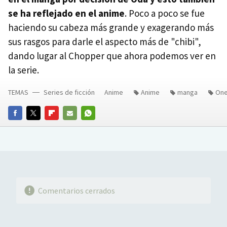
se ha reflejado en el anime
. Poco a poco se fue
haciendo su cabeza más grande y exagerando más
sus rasgos para darle el aspecto más de "chibi",
dando lugar al Chopper que ahora podemos ver en
la serie.
TEMAS
Series de ficción
Anime
Anime
manga
One
FACEBOOK
TWITTER
FLIPBOARD
E-
WHATSAPP
MAIL
Comentarios cerrados