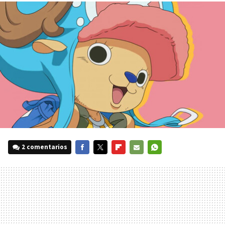
2 comentarios
FACEBOOK
TWITTER
FLIPBOARD
E-
WHATSAPP
MAIL