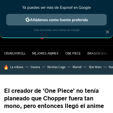
Ya puedes ver más de Espinof en Google
MENÚ
NUEVO
Añádenos como fuente preferida
Solo necesitas una cuenta de Google
×
CRUNCHYROLL
MEJORES ANIMES
ONE PIECE
DRAGON BALL
HOY SE HABLA DE
La odisea
Vaiana
Nicolas Cage
Marvel
Star Wars
Na
El creador de 'One Piece' no tenía
planeado que Chopper fuera tan
mono, pero entonces llegó el anime