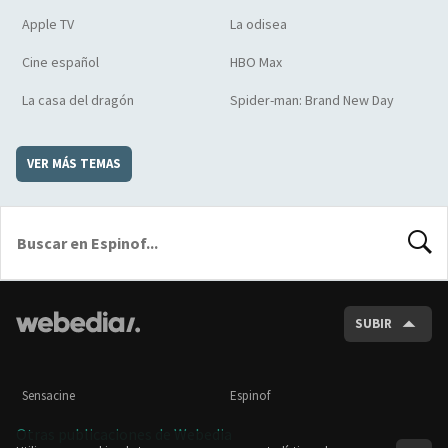
Apple TV
La odisea
Cine español
HBO Max
La casa del dragón
Spider-man: Brand New Day
VER MÁS TEMAS
BUSCA
SUBIR
Sensacine
Espinof
Otras publicaciones de Webedia