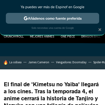
Ya puedes ver más de Espinof en Google
Añádenos como fuente preferida
Solo necesitas una cuenta de Google
×
CRUNCHYROLL
MEJORES ANIMES
ONE PIECE
DRAGON BALL
HOY SE HABLA DE
La odisea
James Cameron
Vengadores: Doomsday
Spider-M
El final de 'Kimetsu no Yaiba' llegará
a los cines. Tras la temporada 4, el
anime cerrará la historia de Tanjiro y