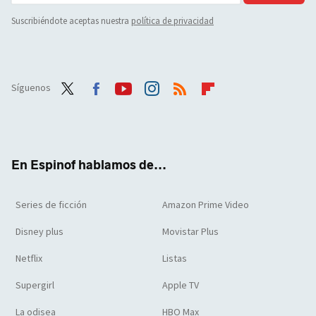
Suscribiéndote aceptas nuestra
política de privacidad
Síguenos
Twit
Face
Yout
Inst
RSS
Flip
ter
boo
ube
agra
boar
k
m
d
En Espinof hablamos de...
Series de ficción
Amazon Prime Video
Disney plus
Movistar Plus
Netflix
Listas
Supergirl
Apple TV
La odisea
HBO Max