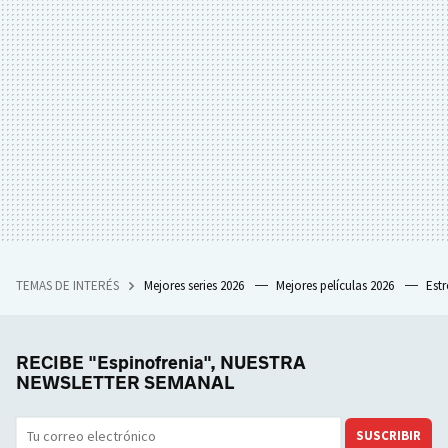
TEMAS DE INTERÉS
Mejores series 2026
Mejores películas 2026
Est
RECIBE "Espinofrenia", NUESTRA
NEWSLETTER SEMANAL
SUSCRIBIR