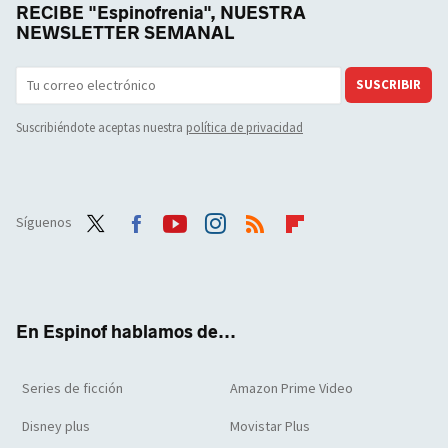
RECIBE "Espinofrenia", NUESTRA
NEWSLETTER SEMANAL
SUSCRIBIR
Suscribiéndote aceptas nuestra
política de privacidad
Síguenos
Twit
Face
Yout
Inst
RSS
Flip
ter
boo
ube
agra
boar
k
m
d
En Espinof hablamos de...
Series de ficción
Amazon Prime Video
Disney plus
Movistar Plus