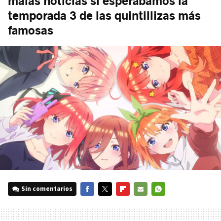
malas noticias si esperábamos la
temporada 3 de las quintillizas más
famosas
Sin comentarios
FACEBOOK
TWITTER
FLIPBOARD
E-
WHATSAPP
MAIL