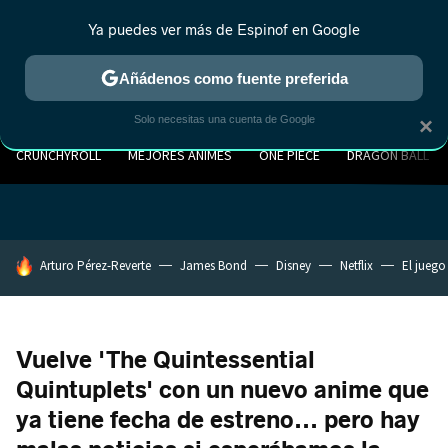
Ya puedes ver más de Espinof en Google
Añádenos como fuente preferida
Solo necesitas una cuenta de Google
×
CRUNCHYROLL
MEJORES ANIMES
ONE PIECE
DRAGON BALL
HOY SE HABLA DE
Arturo Pérez-Reverte
James Bond
Disney
Netflix
El juego
Vuelve 'The Quintessential
Quintuplets' con un nuevo anime que
ya tiene fecha de estreno... pero hay